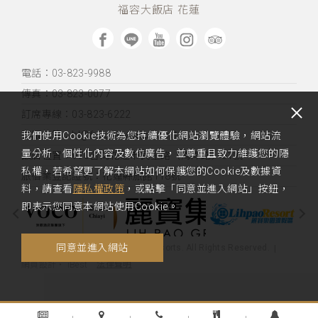
福容大飯店 花蓮
電話：03-823-9988
傳真：03-823-0077
訂席專線：03-823-6222
客服信箱：hl@fullon-hotels.com.tw
我們使用Cookie技術為您持續優化網站瀏覽體驗，網站流
量分析、個性化內容及數位廣告，並尊重且致力維護您的隱
飯店位置：
970台灣花蓮市民生路（海岸路）51號
私權，若希望更了解本網站如何保護您的Cookie及數據資
旅宿業登記證號：花蓮縣旅館118號
料，請查看
隱私權政策
，或點擊「同意並進入網站」按鈕，
即表示您同意本網站使用Cookie。
同意並進入網站
Copyright 2020 Fullon Hotels & Resorts. All Rights Reserved.
法律聲明
網頁設計
‧
iBest