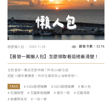
觀看次數：3276
2025.11.04
旅遊懶人包
【普發一萬懶人包】怎麼領取看這裡最清楚！
全民普發一萬該怎麼申請？所有QA都在這
搭配15週年慶優惠，快來花蓮享受山海美景吧～
2026旅遊推薦
2025旅遊推薦
懶人包
花蓮旅遊
花蓮景點推薦
兩天一夜
花蓮海景
無邊際泳池
一泊一食