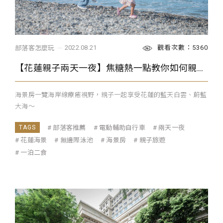
觀看次數：5360
2022.08.21
部落客怎麼玩
【花蓮親子兩天一夜】焦糖熱一點教你如何親子玩花蓮
海景房一覽海岸線療癒視野，親子一起享受花蓮的藍天白雲、蔚藍
大海～
部落客推薦
電動輔助自行車
兩天一夜
花蓮海景
無邊際泳池
海景房
親子旅遊
一泊二食