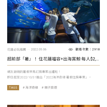
觀看次數：2918
2022.05.06
花蓮必玩推薦
超前部「暑」！ 住花蓮福容+出海賞鯨 每人$2,750起 5/31前預訂 再享早鳥優惠
網友敲碗的暑假早鳥訂房專案出爐啦！
即日起至2022/10/31推出「2022海洋奇緣 暑假住房專案」，
...
海洋奇緣
親子旅遊