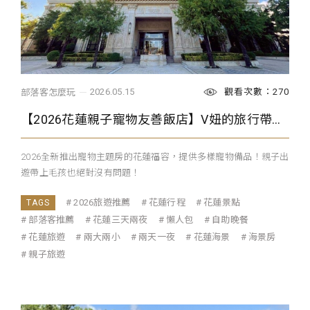
觀看次數：270
2026.05.15
部落客怎麼玩
【2026花蓮親子寵物友善飯店】V妞的旅行帶妳一次看完花蓮福容有什麼！
2026全新推出寵物主題房的花蓮福容，提供多樣寵物備品！親子出
遊帶上毛孩也絕對沒有問題！
2026旅遊推薦
花蓮行程
花蓮景點
部落客推薦
花蓮三天兩夜
懶人包
自助晚餐
花蓮旅遊
兩大兩小
兩天一夜
花蓮海景
海景房
親子旅遊