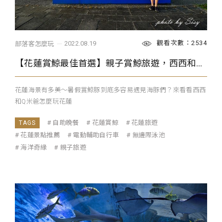
觀看次數：2534
2022.08.19
部落客怎麼玩
【花蓮賞鯨最佳首選】親子賞鯨旅遊，西西和Q米爸的花蓮火車之旅
花蓮海景有多美～暑假賞鯨豚到底多容易遇見海豚們？來看看西西
和Q米爸怎麼玩花蓮
自助晚餐
花蓮賞鯨
花蓮旅遊
花蓮景點推薦
電動輔助自行車
無邊際泳池
海洋奇緣
親子旅遊