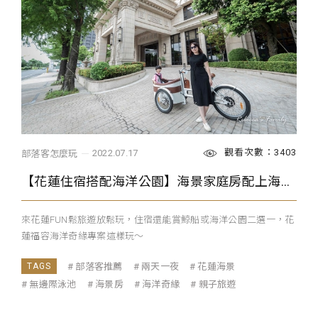
觀看次數：3403
2022.07.17
部落客怎麼玩
【花蓮住宿搭配海洋公園】海景家庭房配上海洋公園行程，來看看瑞貝卡一家怎麼玩
來花蓮FUN鬆旅遊放鬆玩，住宿還能賞鯨船或海洋公園二選一，花
蓮福容海洋奇緣專案這樣玩～
部落客推薦
兩天一夜
花蓮海景
無邊際泳池
海景房
海洋奇緣
親子旅遊