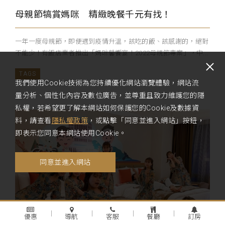
母親節犒賞媽咪 精緻晚餐千元有找！
一年一度母親節，即便遇到疫情升溫，該吃的飯、該感謝的，絕對
不能少！有飯店業者推出「媽咪馨饗宴！2022母親節專案」，中...
我們使用Cookie技術為您持續優化網站瀏覽體驗，網站流
量分析、個性化內容及數位廣告，並尊重且致力維護您的隱
私權，若希望更了解本網站如何保護您的Cookie及數據資
料，請查看
隱私權政策
，或點擊「同意並進入網站」按鈕，
即表示您同意本網站使用Cookie。
同意並進入網站
優惠
導航
客服
餐廳
訂房