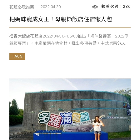
觀看次數：236
2022.04.20
花蓮必玩推薦
把媽咪寵成女王！母親節飯店住宿懶人包
福容大飯店花蓮店2022/04/30~05/08推出「媽咪馨饗宴！2022母
親節專案」，主廚嚴選在地食材，推出多項美饌，中式桌菜$6,6...