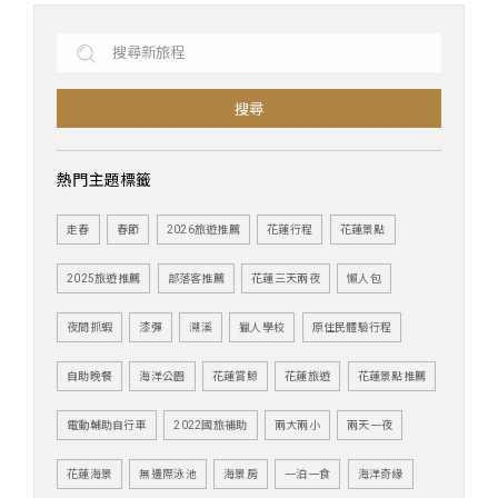
搜尋
熱門主題標籤
走春
春節
2026旅遊推薦
花蓮行程
花蓮景點
2025旅遊推薦
部落客推薦
花蓮三天兩夜
懶人包
夜間抓蝦
漆彈
溯溪
獵人學校
原住民體驗行程
自助晚餐
海洋公園
花蓮賞鯨
花蓮旅遊
花蓮景點推薦
電動輔助自行車
2022國旅補助
兩大兩小
兩天一夜
花蓮海景
無邊際泳池
海景房
一泊一食
海洋奇緣