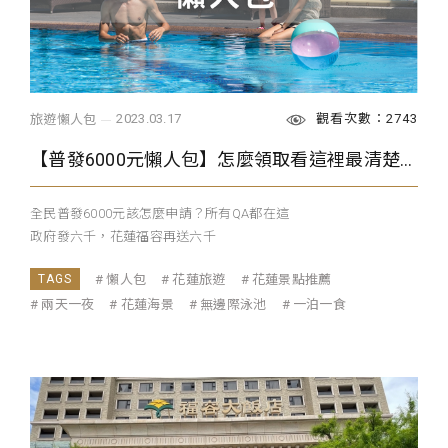
觀看次數：2743
2023.03.17
旅遊懶人包
【普發6000元懶人包】怎麼領取看這裡最清楚！
全民普發6000元該怎麼申請？所有QA都在這
政府發六千，花蓮福容再送六千
...
懶人包
花蓮旅遊
花蓮景點推薦
兩天一夜
花蓮海景
無邊際泳池
一泊一食