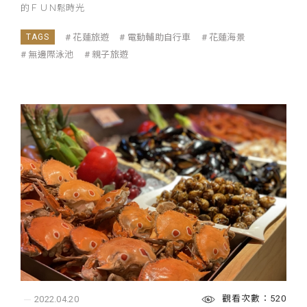
的ＦＵＮ鬆時光
花蓮旅遊
電動輔助自行車
花蓮海景
無邊際泳池
親子旅遊
觀看次數：520
2022.04.20