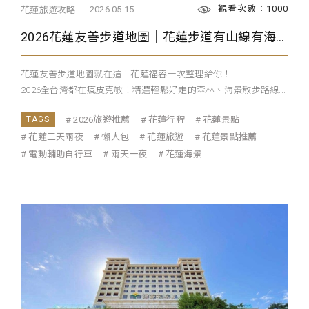
觀看次數：1000
2026.05.15
花蓮旅遊攻略
2026花蓮友善步道地圖｜花蓮步道有山線有海線，哪條才是你的最愛？
花蓮友善步道地圖就在這！花蓮福容一次整理給你！
2026全台灣都在瘋皮克敏！精選輕鬆好走的森林、海景散步路線...
2026旅遊推薦
花蓮行程
花蓮景點
花蓮三天兩夜
懶人包
花蓮旅遊
花蓮景點推薦
電動輔助自行車
兩天一夜
花蓮海景