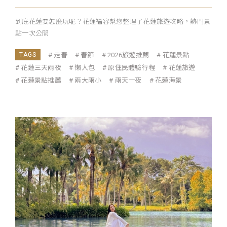
到底花蓮要怎麼玩呢？花蓮福容幫您整理了花蓮旅遊攻略，熱門景
點一次公開
走春
春節
2026旅遊推薦
花蓮景點
花蓮三天兩夜
懶人包
原住民體驗行程
花蓮旅遊
花蓮景點推薦
兩大兩小
兩天一夜
花蓮海景