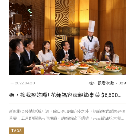
觀看次數：329
2022.04.20
媽，換我疼妳囉! 花蓮福容母親節桌菜 $6,600起 4/25前早鳥優惠享KTV、三溫暖買一送一
新冠肺炎疫情逐漸升溫，除自身加強防疫之外，過節儀式感還是很
重要！五月即將迎來母親節，請媽媽放下鍋鏟，來去飯店吃大餐...