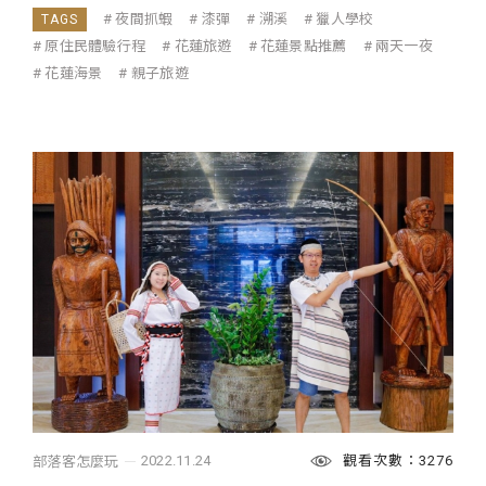
夜間抓蝦
漆彈
溯溪
獵人學校
原住民體驗行程
花蓮旅遊
花蓮景點推薦
兩天一夜
花蓮海景
親子旅遊
觀看次數：3276
2022.11.24
部落客怎麼玩