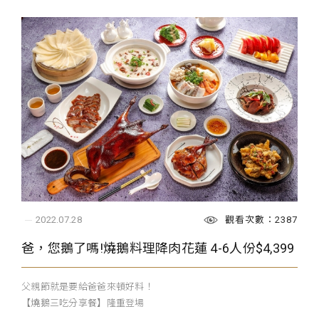
觀看次數：2387
2022.07.28
爸，您鵝了嗎!燒鵝料理降肉花蓮 4-6人份$4,399
父親節就是要給爸爸來頓好料！
【燒鵝三吃分享餐】隆重登場