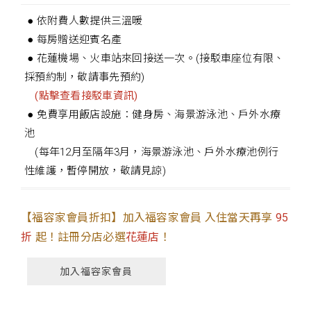
● 依附費人數提供三溫暖
● 每房贈送迎賓名產
● 花蓮機場、火車站來回接送一次。(接駁車座位有限、
採預約制，敬請事先預約)
(點擊查看接駁車資訊)
● 免費享用飯店設施：健身房、海景游泳池、戶外水療
池
(每年12月至隔年3月，海景游泳池、戶外水療池例行
性維護，暫停開放，敬請見諒)
【福容家會員折扣】加入福容家會員 入住當天再享
95
折
起！註冊分店必選
花蓮店
！
加入福容家會員