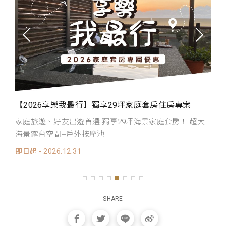
【2026享樂我最行】獨享29坪家庭套房住房專案
【
家庭旅遊、好友出遊首選 獨享29坪海景家庭套房！ 超大
三
海景露台空間+戶外按摩池
還
20
即日起 - 2026.12.31
SHARE