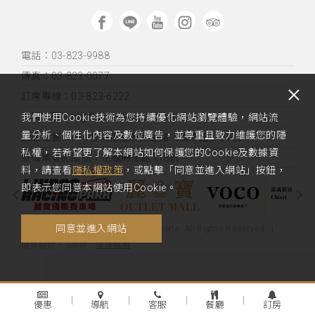
電話：03-823-9988
傳真：03-823-0077
訂席專線：03-823-6222
客服信箱：hl@fullon-hotels.com.tw
我們使用Cookie技術為您持續優化網站瀏覽體驗，網站流
量分析、個性化內容及數位廣告，並尊重且致力維護您的隱
飯店位置：
970台灣花蓮市民生路（海岸路）51號
私權，若希望更了解本網站如何保護您的Cookie及數據資
旅宿業登記證號：花蓮縣旅館118號
料，請查看
隱私權政策
，或點擊「同意並進入網站」按鈕，
即表示您同意本網站使用Cookie。
同意並進入網站
Copyright 2020 Fullon Hotels & Resorts. All Rights Reserved.
法律聲明
網頁設計
‧
iBest
優惠
導航
客服
餐廳
訂房