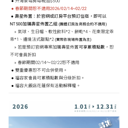
● 升海景每房每晚加$500
● 春節期間恕不適用2026/02/14~02/22
● 壽星佈置：於官網或訂房平台預訂住宿，即可以
NT500加購壽星佈置乙組
(團體訂房及商務合約不適用)
» 氣球、生日帽、軟性飲料*2、餅乾*4、花東限定乖
乖*1、邊境法式甜點*2
(實際依現場佈置為主)
» 若是預訂官網專案加購壽星佈置
可享累積點數
，恕
不可會員折扣
» 春節期間02/14～02/22恕不適用
● 雙重優惠恕不可合併使用。
● 福容家會員可累積點數與分級折扣。
● 福容大飯店花蓮保有活動解釋權。