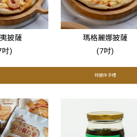
夷披薩
瑪格麗娜披薩
7吋)
(7吋)
特選伴手禮