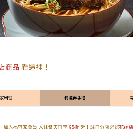
店商品
看這裡！
家料理
特選伴手禮
】加入福容家會員 入住當天再享
95折
起！註冊分店必選
花蓮