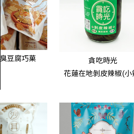
臭豆腐巧菓
貪吃時光
花蓮在地剝皮辣椒(小