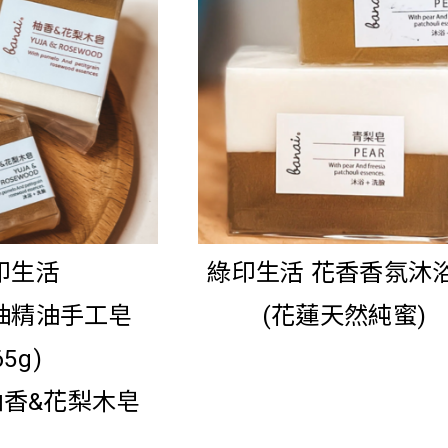
印生活
綠印生活 花香香氛沐
柚精油手工皂
(花蓮天然純蜜)
65g)
香&花梨木皂