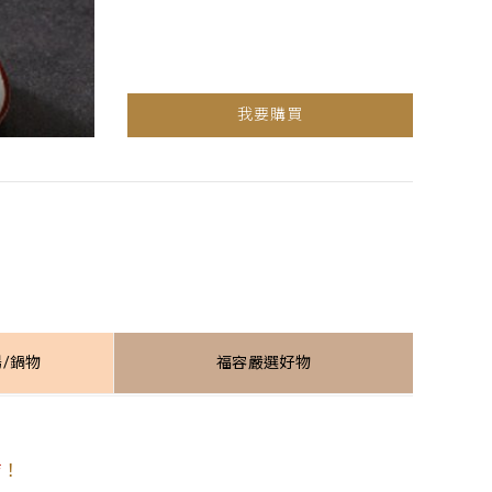
我要購買
湯/鍋物
福容嚴選好物
店
！