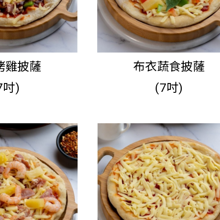
Q烤雞披薩
布衣蔬食披薩
7吋)
(7吋)