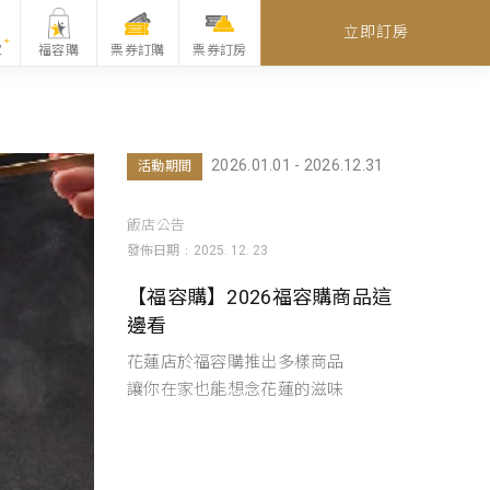
立即訂房
家
福容購
票券訂購
票券訂房
2026.01.01 - 2026.12.31
活動期間
飯店公告
發佈日期
2025. 12. 23
【福容購】2026福容購商品這
邊看
花蓮店於福容購推出多樣商品
讓你在家也能想念花蓮的滋味