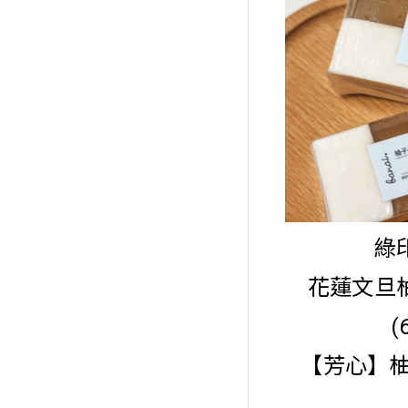
綠
花蓮文旦
(
【芳心】柚