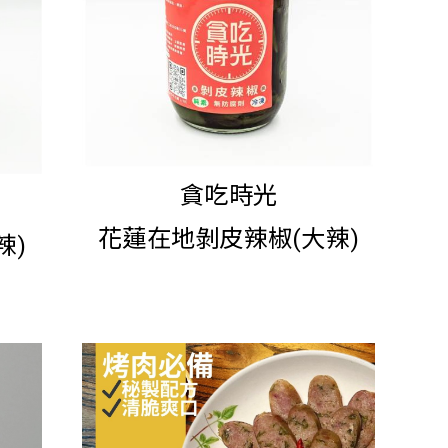
貪吃時光
花蓮在地剝皮辣椒(大辣)
辣)