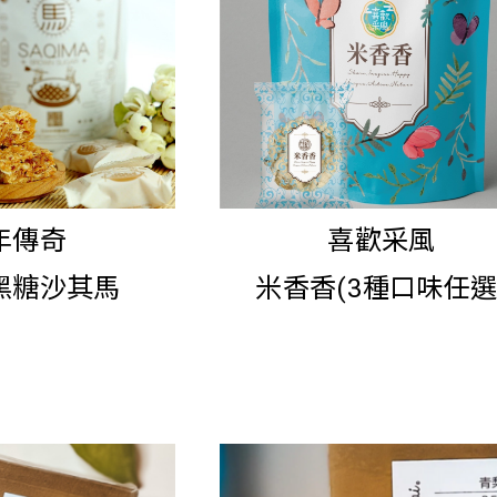
年傳奇
喜歡采風
黑糖沙其馬
米香香(3種口味任選