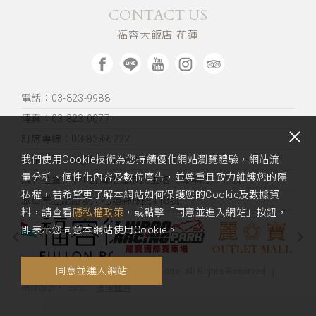
CONTACT US
福容大飯店 花蓮
電話：03-823-9988
傳真：03-823-0077
訂席專線：03-823-6222
客服信箱：hl@fullon-hotels.com.tw
我們使用Cookie技術為您持續優化網站瀏覽體驗，網站流
量分析、個性化內容及數位廣告，並尊重且致力維護您的隱
飯店位置：
970台灣花蓮市民生路（海岸路）51號
私權，若希望更了解本網站如何保護您的Cookie及數據資
旅宿業登記證號：花蓮縣旅館118號
料，請查看
隱私權政策
，或點擊「同意並進入網站」按鈕，
即表示您同意本網站使用Cookie。
同意並進入網站
Copyright 2020 Fullon Hotels & Resorts. All Rights Reserved.
法律聲明
網頁設計
‧
iBest