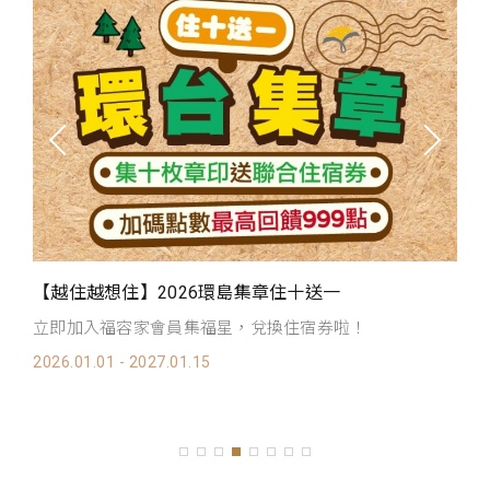
【越住越想住】2026環島集章住十送一
福
立即加入福容家會員集福星，兌換住宿券啦！
惠
2026.01.01 - 2027.01.15
20