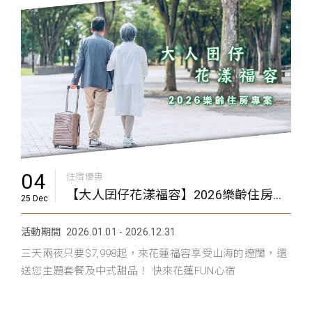
04
住宿優惠
【大人囝仔花漾福容】2026樂齡住房專案
25 Dec
活動期間
2026.01.01 - 2026.12.31
三天兩夜只要$7,998起，來花蓮福容享受山海的遼闊，還
送您主題套餐及中式甜品！ 快來花蓮FUN心宿