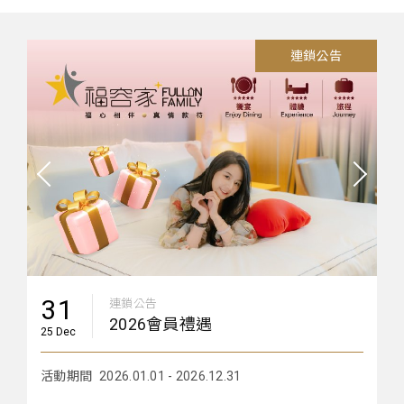
08
12
01
12
22
31
31
22
09
15
17
01
09
23
01
旅展票券
旅展票券
旅展票券
連鎖公告
連鎖公告
連鎖公告
連鎖公告
連鎖公告
連鎖公告
銀行優惠
銀行優惠
連鎖公告
旅展票券
旅展票券
【重要】福容大飯店 安心宣言
2026夏季旅展票券規範
2025 ITF 旅展票券使用說明
【重要公告】會員更名公告
福容大飯店連鎖即享券
重要公告│防範詐騙提醒
旅宿業登記證號
2026 春季旅展票券使用說明
2026年度玉山銀行國旅卡&頂級卡優惠
2026 兆豐銀行信用卡住宿/餐飲年度優惠
【重要公告 】福容大飯店重視您的安全-未成年入住規範
2026福容大飯店各分店加人加價參考
2025福容夏季線上旅展 票券使用說明
2025福容春季線上旅展 票券使用說明
【2026 TALENT, in Taiwan 企業宣告】
26 Jul
26 May
26 Jan
26 Mar
25 Oct
25 Dec
25 Dec
25 Oct
25 Jul
25 May
25 Feb
24 Mar
22 Dec
22 Nov
23 Oct
活動期間
活動期間
活動期間
活動期間
活動期間
活動期間
活動期間
活動期間
為確保貴賓客住宿安全，若住宿者或同行人皆為16歲
活動期間
活動期間
活動期間
2026.07.08 -
2026.05.13 -
2026.01.01 -
2026.03.12 - 2026.12.31
2026.01.01 - 2026.12.31
2026.01.02 - 2026.12.30
2025.05.15 -
2025.02.17 -
2022.12.09 -
2022.11.23 -
2023.10.01 -
以上未滿18歲之貴賓敬請配合簽署未成年入住同意書
兆豐銀行 ► 優惠可與福容家會員分級折扣（95、9、
「享福卡」更名為「福容家」公告
88 折）合併使用
原會員的所有權益將完全維持不變
1. 持兆豐卡享餐飲、住房95折優惠
2. 純泡湯 95 折
3. 200 元住宿折抵券一張
31
連鎖公告
大人囝仔 花漾福容
06
01
31
17
13
31
31
31
31
04
21
01
06
01
05
28
28
01
20
連鎖公告
連鎖公告
連鎖公告
福容御選伴手禮
連鎖公告
連鎖公告
連鎖公告
連鎖公告
連鎖公告
連鎖公告
福容御選伴手禮
福容御選伴手禮
連鎖公告
連鎖公告
連鎖公告
連鎖公告
連鎖公告
連鎖公告
連鎖公告
25 Dec
2026福容。月餅
爸氣一夏 FUN心購 夏日優惠登場
合作專屬優惠
福容御選鳳梨酥/蔓越莓酥禮
聯合住宿券訂房專頁
福容連鎖 立即訂房
剛剛好的幸福 剛剛好的我們
福容家會員寵愛
跟著福容 萌寵旅行
福容邀您永續環保 一起做公益
福容嚴選紅燒牛肉麵
福容特選XO醬禮盒
食在福容，實在安心
2026會員禮遇
活力福容 環台高球
跟著福容 一騎出發
福容冷凍雞湯
穆斯林旅客安心首選
2026 環島集章住十送一<越住越想住>
26 Jul
26 Jul
26 Mar
26 Mar
26 Mar
25 Dec
25 Dec
25 Dec
25 Dec
26 Feb
25 Aug
25 Jan
25 May
25 Jul
25 Mar
23 Apr
23 Apr
22 Mar
21 Jan
活動期間
2026.01.01 - 2026.12.31
活動期間
活動期間
活動期間
活動期間
活動期間
活動期間
活動期間
活動期間
活動期間
活動期間
活動期間
永續消費做公益
活動期間
活動期間
活動期間
2026.07.06 -
2026.07.01 - 2026.08.31
2026.03.31 - 2027.03.31
2026.03.25 -
2026.03.15 - 2026.12.31
2026.01.01 - 2026.12.31
2026.01.01 - 2027.01.15
2026.01.01 - 2026.12.31
2026.01.01 - 2026.12.31
2026.02.04 - 2026.12.31
2025.09.15 -
2025.06.13 -
2025.02.27 -
2021.01.20 -
2026福容月餅禮盒 限量開賣
成為會員，吃&住旅程全面升級
▲集章期間：2026/01/01 – 2026/12/31
1.中華車會