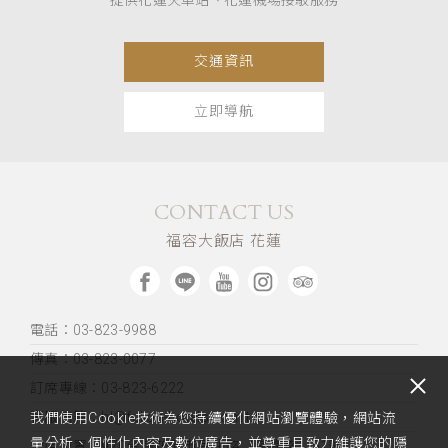
提供花蓮火車站、花蓮機場接駁服務
交通資訊
立即導航
CONTACT US
福容大飯店 花蓮
電話：03-823-9988
傳真：03-823-0077
訂席專線：03-823-6222
客服信箱：hl@fullon-hotels.com.tw
我們使用Cookie技術為您持續優化網站瀏覽體驗，網站流
量分析、個性化內容及數位廣告，並尊重且致力維護您的隱
飯店位置：
970台灣花蓮市民生路（海岸路）51號