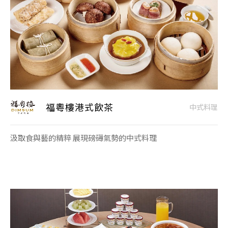
福粵樓港式飲茶
中式料理
汲取食與藝的精粹 展現磅礡氣勢的中式料理