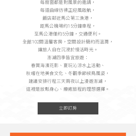
每扇窗都是對風景的邀請，
每道曲線彷彿正迎風啟航，
飯店鄰近馬公第三漁港，
距馬公機場約15分鐘車程，
至馬公港僅約5分鐘，交通便利。
全館102間溫馨客房，空間設計簡約而溫潤，
讓旅人自在沉浸於慢活時光。
澎湖四季皆宜旅遊：
春賞海濱花影、夏玩沁涼水上活動、
秋嚐在地美食文化、冬觀季節候鳥風姿，
建議安排行程三天兩夜以上漫遊澎湖，
這裡是放鬆身心、療癒旅程的理想選擇。
立即訂房