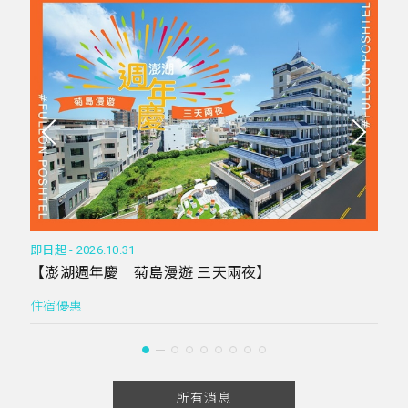
2026
即日起 - 2026.10.31
【
【澎湖週年慶｜菊島漫遊 三天兩夜】
住
住宿優惠
所有消息