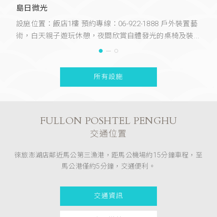
島日微光
自
設施位置：飯店1樓 預約專線：06-922-1888 戶外裝置藝
務，
位
術，白天親子遊玩休憩，夜間欣賞自體發光的桌椅及裝...
讓
所有設施
FULLON POSHTEL PENGHU
交通位置
徠旅澎湖店鄰近馬公第三漁港，距馬公機場約15分鐘車程，至
馬公港僅約5分鐘，交通便利。
交通資訊