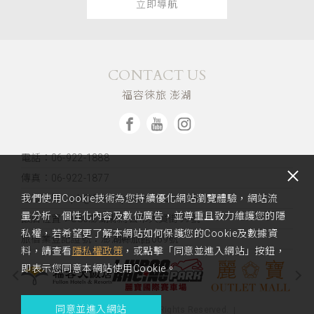
立即導航
CONTACT US
福容徠旅 澎湖
電話：06-922-1888
傳真：06-922-1877
客服信箱：ph@fullon-poshtels.com.tw
我們使用Cookie技術為您持續優化網站瀏覽體驗，網站流
量分析、個性化內容及數位廣告，並尊重且致力維護您的隱
飯店位置：
880澎湖縣馬公市大賢街99號
私權，若希望更了解本網站如何保護您的Cookie及數據資
旅宿業登記證號：澎湖縣旅館069號
料，請查看
隱私權政策
，或點擊「同意並進入網站」按鈕，
即表示您同意本網站使用Cookie。
同意並進入網站
Copyright 2023 Fullon Poshtel. All Rights Reserved.