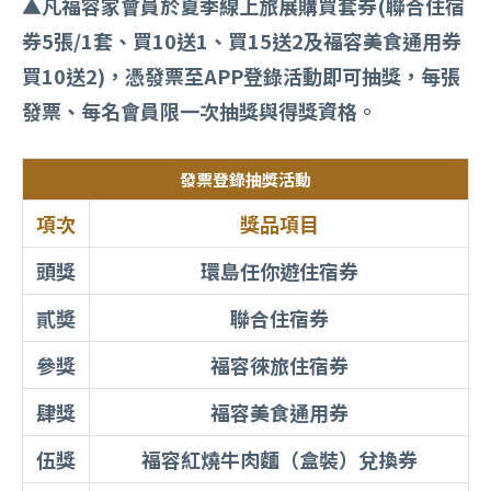
▲凡福容家會員於夏季線上旅展購買套券(聯合住宿
券5張/1套、買10送1、買15送2及福容美食通用券
買10送2)，憑發票至APP登錄活動即可抽獎，每張
發票、每名會員限一次抽獎與得獎資格。
發票登錄抽獎活動
項次
獎品項目
頭獎
環島任你遊住宿券
貳奬
聯合住宿券
參獎
福容徠旅住宿券
肆獎
福容美食通用券
伍獎
福容紅燒牛肉麵（盒裝）兌換券