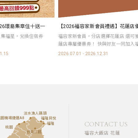
【2026福容家新會員禮遇】花蓮店優惠只屬於您！(7-12月)
【福容購】2026福容購商品這邊看
選擇花蓮店 還可獲得花
花蓮店於福容購推出多樣商品 讓你在
與好友一同加入福容...
想念花蓮的滋味
2.31
2026.01.01 - 2026.12.31
淡水漁人碼頭
桃園機場捷運A8
福隆貝悅
CONTACT US
福隆
桃園
台北二館
福容大飯店 花蓮