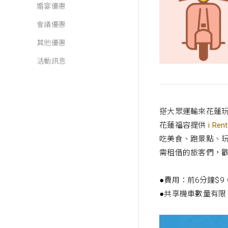
婚宴優惠
會議優惠
其他優惠
活動訊息
搭大眾運輸來花蓮
花蓮福容提供
i R
吃美食、跑景點、玩
需租借的旅客們，
●費用：前6分鐘$9
●共享機車數量有