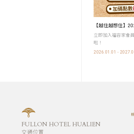
【越住越想住】2026環島集章住十送一
福容家新會員，分店
立即加入福容家會員集福星，兌換住宿券
蓮店專屬優惠券！ 快
啦！
2026.07.01 - 2026.1
026.01.01 - 2027.01.15
FULLON HOTEL HUALIEN
交通位置