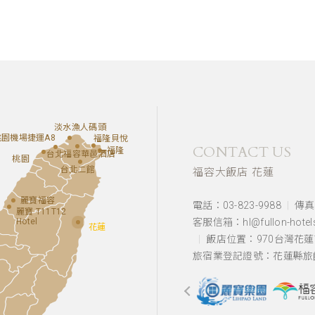
淡水漁人碼頭
桃園機場捷運A8
福隆貝悅
CONTACT US
福隆
台北福容華邑酒店
桃園
台北二館
福容大飯店 花蓮
麗寶福容
電話：03-823-9988
傳真：
麗寶 T11T12
Hotel
客服信箱：hl@fullon-hotels
花蓮
飯店位置：
970台灣花
旅宿業登記證號：花蓮縣旅館