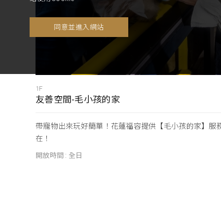
同意並進入網站
1F
友善空間-毛小孩的家
帶寵物出來玩好簡單！花蓮福容提供【毛小孩的家】服
在！
開放時間 : 全日