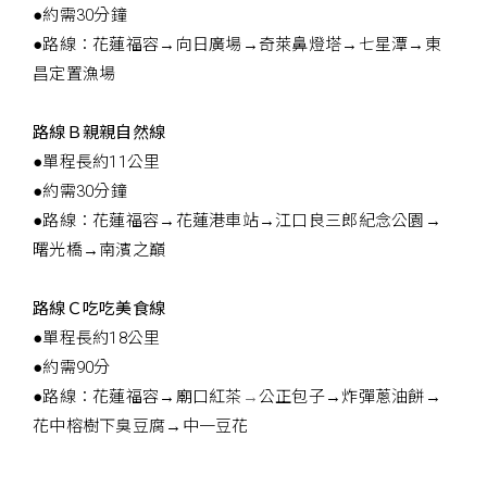
●約需30分鐘
●路線：花蓮福容→向日廣場→奇萊鼻燈塔→七星潭→東
昌定置漁場
路線Ｂ親親自然線
●單程長約11公里
●約需30分鐘
●路線：花蓮福容→花蓮港車站→江口良三郎紀念公園→
曙光橋→南濱之巔
路線Ｃ吃吃美食線
●單程長約18公里
●約需90分
●路線：花蓮福容→廟口紅茶
→
公正包子→炸彈蔥油餅→
花中榕樹下臭豆腐→中一豆花