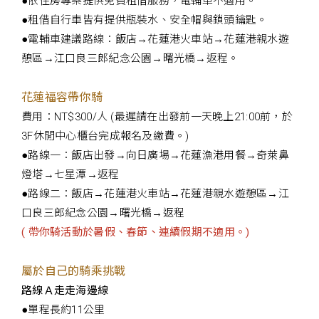
●依住房專案提供免費租借服務，電輔車不適用。
●租借自行車皆有提供瓶裝水、安全帽與鎖頭鑰匙。
●電輔車建議路線：飯店→花蓮港火車站→花蓮港親水遊
憩區→江口良三郎紀念公園→曙光橋→返程。
花蓮福容帶你騎
費用：NT$300/人 (最遲請在出發前一天晚上21:00前，於
3F休閒中心櫃台完成報名及繳費。)
●路線一：飯店出發→向日廣場→花蓮漁港用餐→奇萊鼻
燈塔→七星潭→返程
●路線二：飯店→花蓮港火車站→花蓮港親水遊憩區→江
口良三郎紀念公園→曙光橋→返程
( 帶你騎活動於暑假、春節、連續假期不適用。)
屬於自己的騎乘挑戰
路線Ａ走走海邊線
●單程長約11公里