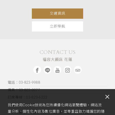
交通資訊
立即導航
CONTACT US
福容大飯店 花蓮
電話：03-823-9988
傳真：03-823-0077
訂席專線：03-823-6222
客服信箱：hl@fullon-hotels.com.tw
我們使用Cookie技術為您持續優化網站瀏覽體驗，網站流
量分析、個性化內容及數位廣告，並尊重且致力維護您的隱
飯店位置：
970台灣花蓮市民生路（海岸路）51號