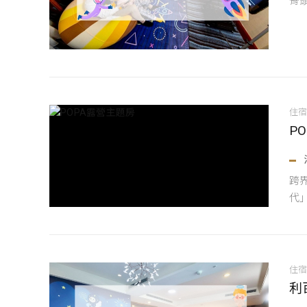
骨
住
P
跨
代」
住
利