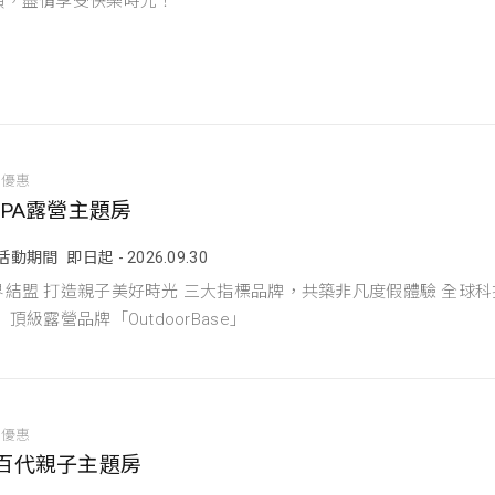
頭，盡情享受快樂時光！
宿優惠
OPA露營主題房
活動期間
即日起 - 2026.09.30
界結盟 打造親子美好時光 三大指標品牌，共築非凡度假體驗 全球科
 頂級露營品牌「OutdoorBase」
宿優惠
百代親子主題房