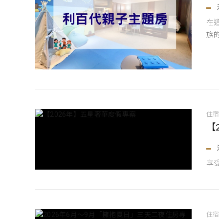
在
族
住
【
享
住