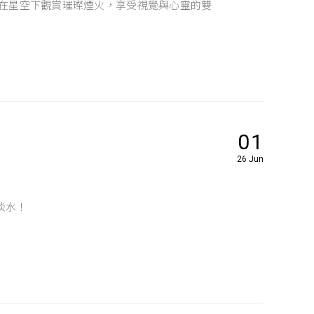
 在星空下觀賞璀璨煙火，享受視覺與心靈的雙
01
26 Jun
淡水！