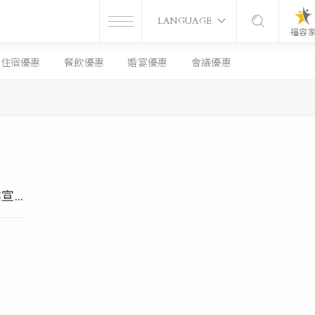
LANGUAGE
福容
住宿優惠
餐飲優惠
婚宴優惠
會議優惠
0
0
0
3
1
1
3
3
3
3
3
0
2
0
0
0
0
2
2
0
2
2026 兆豐銀行信用卡住宿/餐飲年度優惠
【重要公告 】福容大飯店重視您的安全-未成年入住規範
2026福容大飯店各分店加人加價參考
2025福容夏季線上旅展 票券使用說明
2025福容春季線上旅展 票券使用說明
【2026 TALENT, in Taiwan 企業宣告】
2026年度玉山銀行國旅卡&頂級卡優惠
26 Jul
26 Jul
26 Jul
26 Ma
26 Ma
26 Ma
25 De
25 De
25 De
25 De
25 De
26 Fe
25 Au
25 Ja
25 Ma
25 Jul
25 Ma
23 Apr
23 Apr
22 Ma
21 Ja
6歲
永續
意書
、9、
20
成為
▲集章
1.
星級
▲兌換
2.
3. T