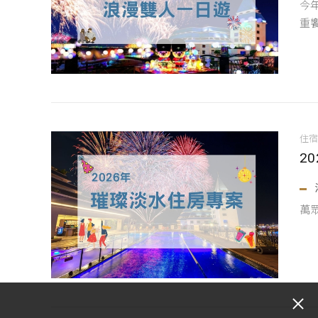
今
重
住
2
萬