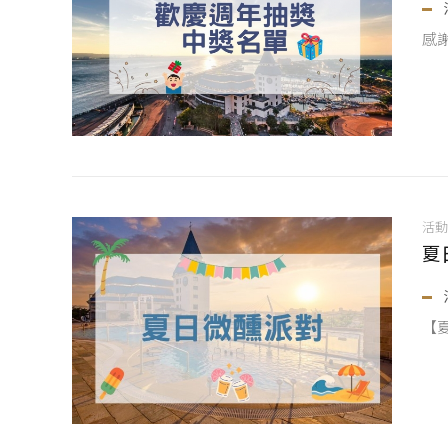
感
活
夏
【