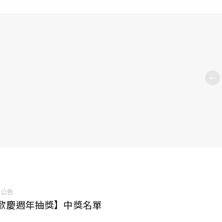
享住
店公告
歡慶週年抽獎】中獎名單