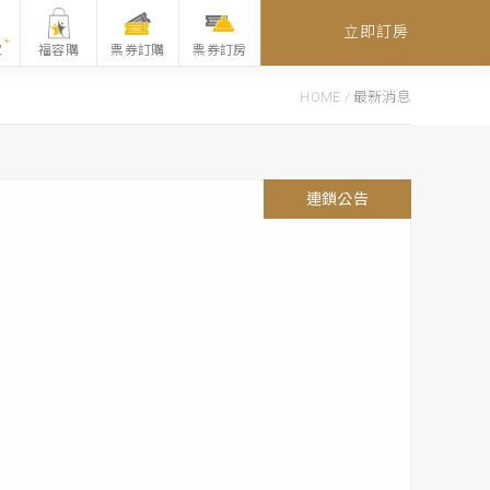
立即訂房
家
福容購
票券訂購
票券訂房
HOME
/
最新消息
6
1
8
1
7
3
1
1
1
1
1
4
1
1
6
1
5
8
8
1
0
連鎖公告
連鎖公告
連鎖公告
連鎖公告
福容御選伴手禮
連鎖公告
連鎖公告
連鎖公告
連鎖公告
連鎖公告
連鎖公告
福容御選伴手禮
福容御選伴手禮
連鎖公告
連鎖公告
連鎖公告
連鎖公告
連鎖公告
連鎖公告
連鎖公告
連鎖公告
2026福容。月餅
爸氣一夏 FUN心購 夏日優惠登場
合作專屬優惠
福容御選鳳梨酥/蔓越莓酥禮
聯合住宿券訂房專頁
福容連鎖 立即訂房
剛剛好的幸福 剛剛好的我們
福容家會員寵愛
跟著福容 萌寵旅行
福容邀您永續環保 一起做公益
福容嚴選紅燒牛肉麵
福容特選XO醬禮盒
食在福容，實在安心
2026會員禮遇
大人囝仔 花漾福容
活力福容 環台高球
跟著福容 一騎出發
福容冷凍雞湯
穆斯林旅客安心首選
2026 環島集章住十送一<越住越想住>
2026福容夏季線上旅展 福容家會員專屬活動
r
r
r
c
c
c
c
c
b
g
n
y
r
r
n
活動期間
活動期間
活動期間
活動期間
活動期間
活動期間
活動期間
活動期間
活動期間
活動期間
活動期間
活動期間
活動期間
活動期間
活動期間
活動期間
2026.07.06 -
2026.07.01 - 2026.08.31
2026.07.09 - 2026.08.09
2026.03.31 - 2027.03.31
2026.03.25 -
2026.03.15 - 2026.12.31
2026.01.01 - 2026.12.31
2026.01.01 - 2027.01.15
2026.01.01 - 2026.12.31
2026.01.01 - 2026.12.31
2026.01.01 - 2026.12.31
2026.02.04 - 2026.12.31
2025.09.15 -
2025.06.13 -
2025.02.27 -
2021.01.20 -
消費做公益
26福容月餅禮盒 限量開賣
會員，吃&住旅程全面升級
期間：2026/01/01 – 2026/12/31
中華車會
獻禮 廣式經典
期間：2026/01/01 – 2027/01/15
港澳日新馬韓
AIWAN PASS