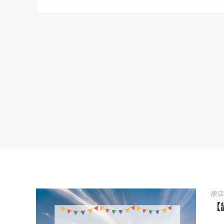
2. 純泡湯 95 折
3. 200 元住宿折抵券一張
飯
【