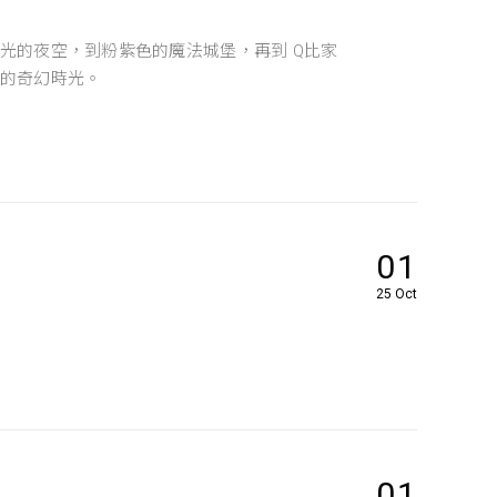
光的夜空，到粉紫色的魔法城堡，再到 Q比家
的奇幻時光。
01
25 Oct
01