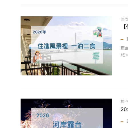
住
【
直
旅
其
2