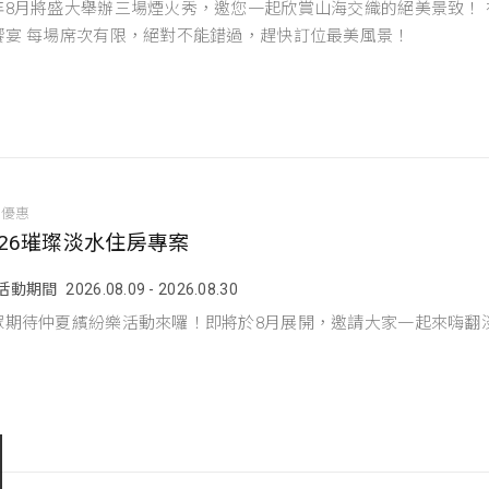
年8月將盛大舉辦三場煙火秀，邀您一起欣賞山海交織的絕美景致！
饗宴 每場席次有限，絕對不能錯過，趕快訂位最美風景！
宿優惠
026璀璨淡水住房專案
活動期間
2026.08.09 - 2026.08.30
眾期待仲夏繽紛樂活動來囉！即將於8月展開，邀請大家一起來嗨翻