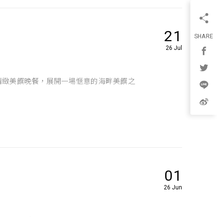
21
SHARE
26 Jul
精緻美饌晚餐，展開一場愜意的海畔美饌之
01
26 Jun