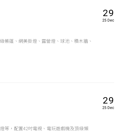
29
25 Dec
級帳篷、網美掛燈、露營燈、球池、積木牆、
29
25 Dec
燈等，配置42吋電視、電玩遊戲機及頂級懶