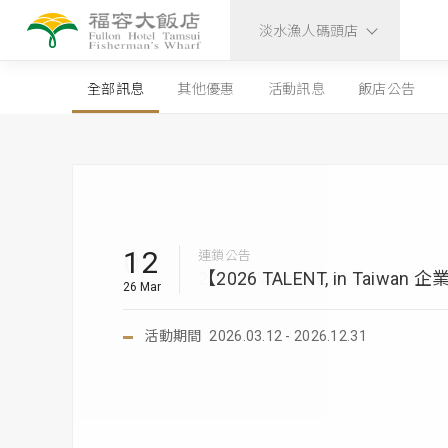
淡水漁人碼頭店
全部訊息
其他優惠
活動訊息
飯店公告
08
12
01
12
22
31
31
22
09
15
17
01
09
23
01
旅展票券
旅展票券
旅展票券
連鎖公告
連鎖公告
連鎖公告
連鎖公告
連鎖公告
連鎖公告
銀行優惠
銀行優惠
連鎖公告
旅展票券
旅展票券
【重要】福容大飯店 安心宣言
2026夏季旅展票券規範
2025 ITF 旅展票券使用說明
【重要公告】會員更名公告
福容大飯店連鎖即享券
重要公告│防範詐騙提醒
旅宿業登記證號
2026 春季旅展票券使用說明
26 Jul
26 May
26 Jan
26 Mar
25 Oct
25 Dec
25 Dec
25 Oct
25 Jul
25 May
25 Feb
24 Mar
22 Dec
22 Nov
23 Oct
活動期間
活動期間
活動期間
活動期間
活動期間
活動期間
活動期間
活動期間
活動期間
活動期間
活動期間
2026.07.08 -
2026.05.13 -
2026.01.01 -
2026.03.12 - 2026.12.31
2026.01.01 - 2026.12.31
2026.01.02 - 2026.12.30
2025.05.15 -
2025.02.17 -
2022.12.09 -
2022.11.23 -
2023.10.01 -
為確保貴賓客住宿安全，若住宿者或同行人皆為1
以上未滿18歲之貴賓敬請配合簽署未成年入住同
兆豐銀行 ► 優惠可與福容家會員分級折扣（95
「享福卡」更名為「福容家」公告
88 折）合併使用
原會員的所有權益將完全維持不變
1. 持兆豐卡享餐飲、住房95折優惠