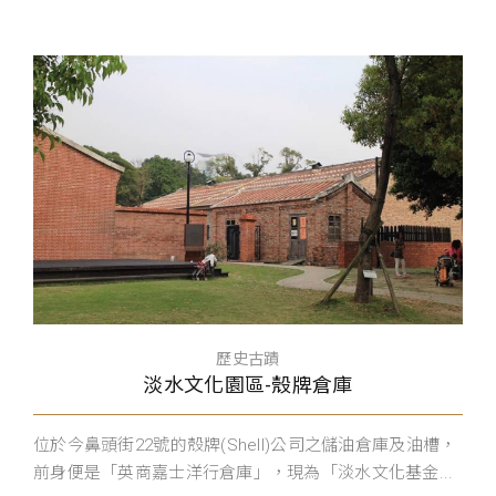
歷史古蹟
淡水文化園區-殼牌倉庫
位於今鼻頭街22號的殼牌(Shell)公司之儲油倉庫及油槽，
前身便是「英商嘉士洋行倉庫」，現為「淡水文化基金...