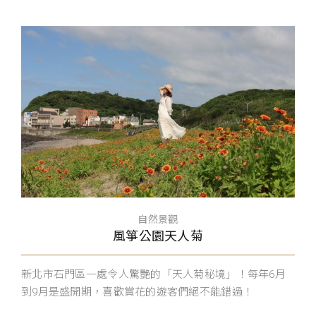
自然景觀
風箏公園天人菊
新北市石門區一處令人驚艷的「天人菊秘境」！每年6月
到9月是盛開期，喜歡賞花的遊客們絕不能錯過！