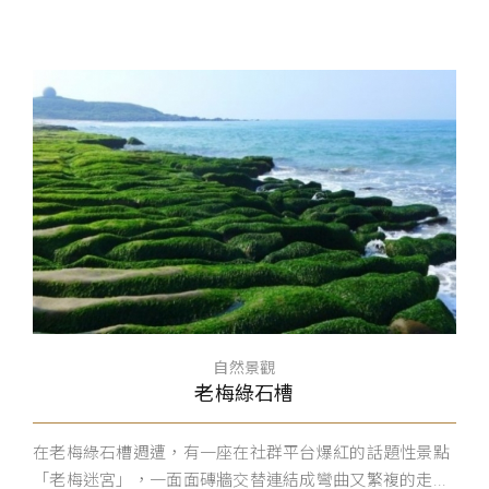
自然景觀
老梅綠石槽
在老梅綠石槽週遭，有一座在社群平台爆紅的話題性景點
「老梅迷宮」，一面面磚牆交替連結成彎曲又繁複的走...