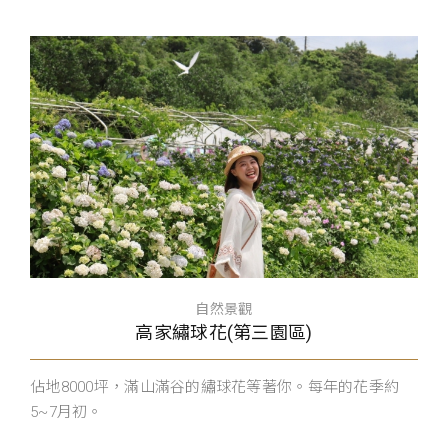
自然景觀
高家繡球花(第三園區)
佔地8000坪，滿山滿谷的繡球花等著你。每年的花季約
5~7月初。