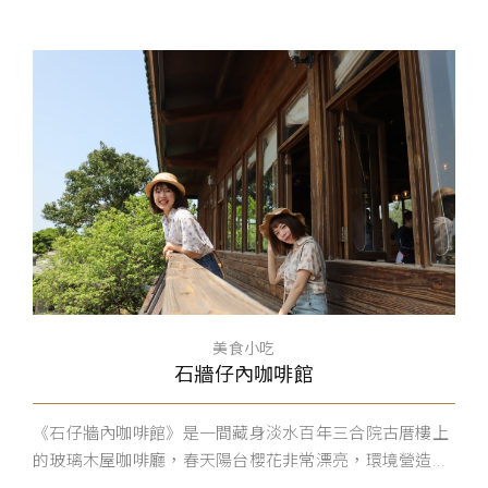
美食小吃
石牆仔內咖啡館
《石仔牆內咖啡館》是一間藏身淡水百年三合院古厝樓上
的玻璃木屋咖啡廳，春天陽台櫻花非常漂亮，環境營造...