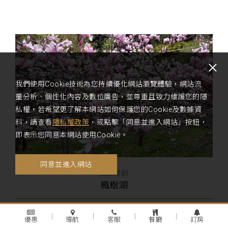
我們使用Cookie技術為您持續優化網站瀏覽體驗，網站流
量分析、個性化內容及數位廣告，並尊重且致力維護您的隱
私權，若希望更了解本網站如何保護您的Cookie及數據資
料，請查看
隱私權政策
，或點擊「同意並進入網站」按鈕，
即表示您同意本網站使用Cookie。
同意並進入網站
自然景觀
楓樹湖
近年來開放遊客免費參觀，成為花季期間熱門賞花景點。
優惠
導航
客服
餐廳
訂房
附近另有賞櫻景點－天元宮，民眾可於兩景點先後賞花...