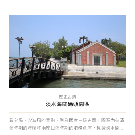
歷史古蹟
淡水海關碼頭園區
看夕陽、吹海風的景點，列為國家三級古蹟，園區內有清
領時期的洋樓和兩座日治時期的港務倉庫，見證淡水開...