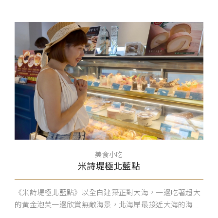
美食小吃
米詩堤極北藍點
《米詩堤極北藍點》以全白建築正對大海，一邊吃著超大
的黃金泡芙一邊欣賞無敵海景，北海岸最接近大海的海...