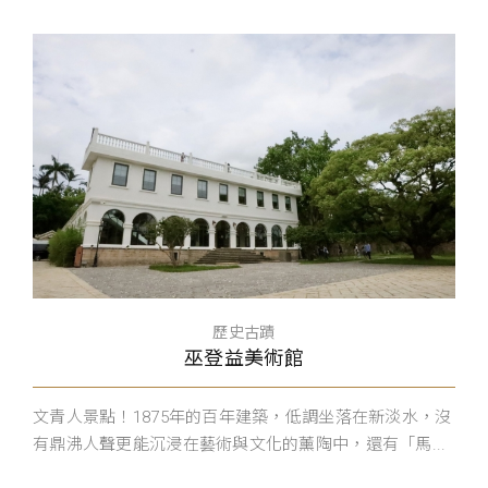
歷史古蹟
巫登益美術館
文青人景點！1875年的百年建築，低調坐落在新淡水，沒
有鼎沸人聲更能沉浸在藝術與文化的薰陶中，還有「馬...