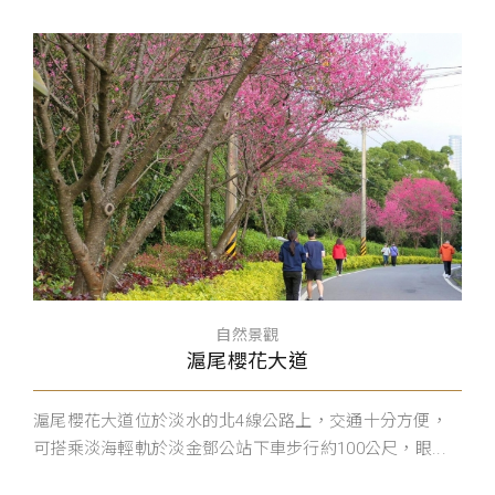
自然景觀
滬尾櫻花大道
滬尾櫻花大道位於淡水的北4線公路上，交通十分方便，
可搭乘淡海輕軌於淡金鄧公站下車步行約100公尺，眼...