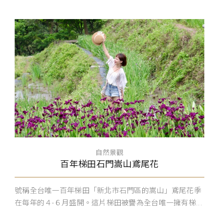
自然景觀
百年梯田石門嵩山鳶尾花
號稱全台唯一百年梯田「新北市石門區的嵩山」鳶尾花季
在每年的４-６月盛開。這片梯田被譽為全台唯一擁有梯...