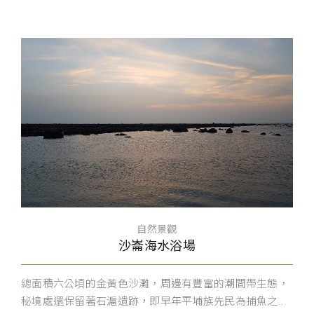
自然景觀
沙崙海水浴場
總面積六公頃的金黃色沙灘，周邊有豐富的潮間帶生態，
秘境處還保留著石滬遺跡，即早年平埔族先民為捕魚之...