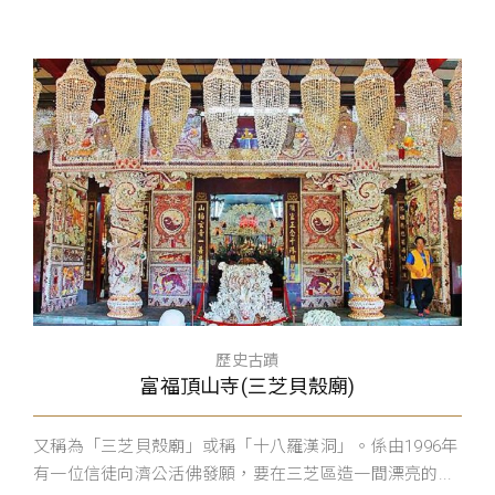
歷史古蹟
富福頂山寺(三芝貝殼廟)
又稱為「三芝貝殼廟」或稱「十八羅漢洞」。係由1996年
有一位信徒向濟公活佛發願，要在三芝區造一間漂亮的...