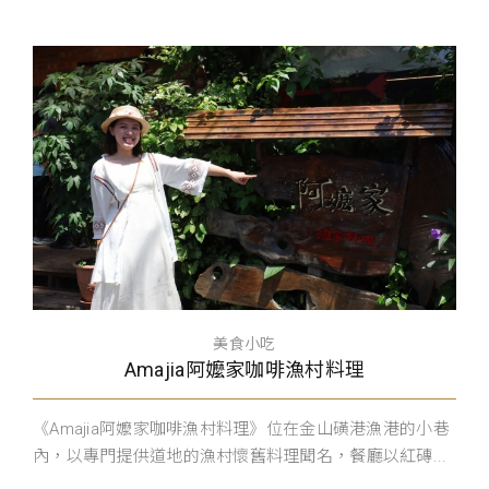
美食小吃
Amajia阿嬤家咖啡漁村料理
《Amajia阿嬤家咖啡漁村料理》位在金山磺港漁港的小巷
內，以專門提供道地的漁村懷舊料理聞名，餐廳以紅磚...