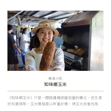
美食小吃
知味鄉玉米
《知味鄉玉米》只是一間路邊鐵皮屋加蓋的攤位，但生意
好到要排隊，玉米價格是以秤重計價，烤玉米前會先用...