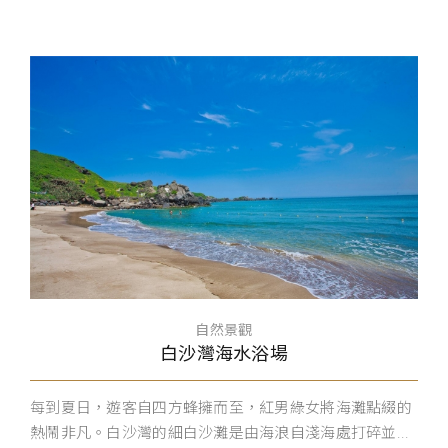
自然景觀
白沙灣海水浴場
每到夏日，遊客自四方蜂擁而至，紅男綠女將海灘點綴的
熱鬧非凡。白沙灣的細白沙灘是由海浪自淺海處打碎並...