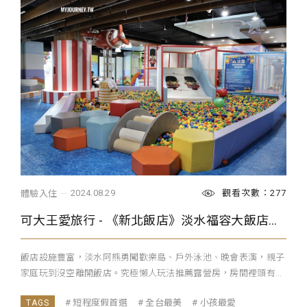
觀看次數：277
2024.08.29
體驗入住
可大王愛旅行 - 《新北飯店》淡水福容大飯店，帳蓬露營房120吋大螢幕、泳池，親子推薦
飯店設施豐富，淡水阿熊勇闖歡樂島、戶外泳池、晚會表演，親子
家庭玩到沒空離開飯店。究極懶人玩法推薦露營房，房間裡頭有...
短程度假首選
全台最美
小孩最愛