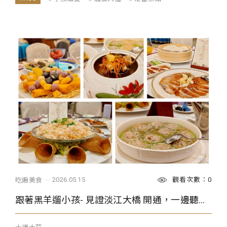
觀看次數：0
2026.05.15
吃遍美食
跟著黑羊遛小孩- 見證淡江大橋 開通，一邊聽歷史故事、一邊品嘗滬尾宴2.0版