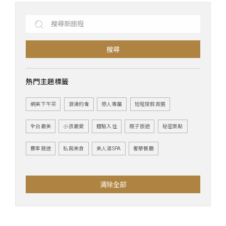
搜尋
熱門主題標籤
網美下午茶
浪漫約會
戀人專屬
短程度假首選
全台最美
小孩最愛
體驗入住
親子旅遊
秘密景點
賽車競速
私房美食
美人湯SPA
奢華餐廳
清除全部