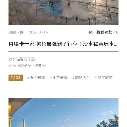
觀看次數：0
2026.05.15
體驗入住
貝瑞卡一家-暑假最強親子行程！淡水福容玩水啦！
淡水福容玩什麼?
✔ 室內親子館、遊戲室
...
全台最美
小孩最愛
體驗入住
親子旅遊