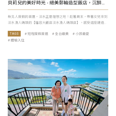
貝莉兒的美好時光 - 絕美郵輪造型飯店，沉醉迷人海景夕陽ｘ露營歡樂親子房
新北人度假的首選，淡水正是理想之地！趁著周末，帶著女兒來到
淡水漁人碼頭的【福容大飯店淡水漁人碼頭店】，感受這座建造...
短程度假首選
全台最美
小孩最愛
體驗入住