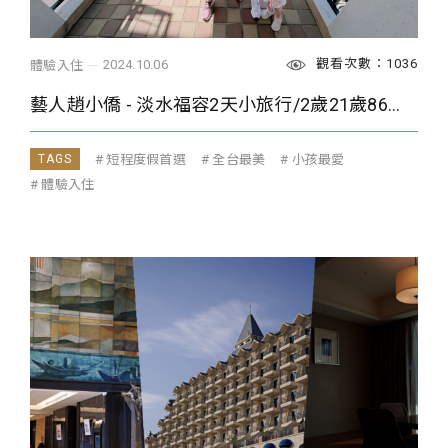
觀看次數：1036
2024.10.06
體驗入住
藝人趙小僑 - 淡水福容2天小旅行/2歲21歲86歲全部玩瘋/絕佳海景的親子飯店
短程度假首選
全台最美
小孩最愛
體驗入住