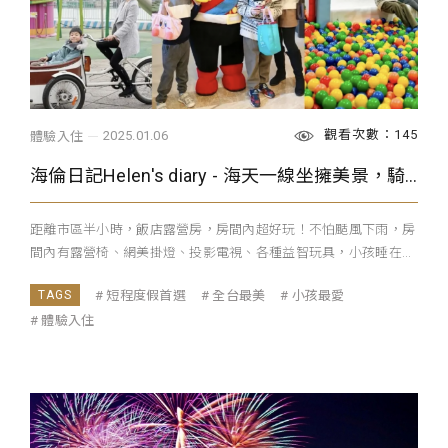
觀看次數：145
2025.01.06
體驗入住
海倫日記Helen's diary - 海天一線坐擁美景，騎腳踏車、球池、露營房好吸睛，玩到不想回家！
距離市區半小時，飯店露營房，房間內超好玩！不怕颳風下雨，房
間內有露營椅、網美掛燈、投影電視、各種益智玩具，小孩睡在...
短程度假首選
全台最美
小孩最愛
體驗入住