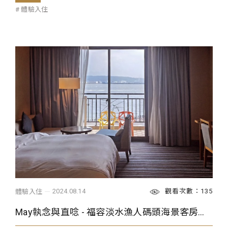
體驗入住
觀看次數：135
2024.08.14
體驗入住
May執念與直唸 - 福容淡水漁人碼頭海景客房，專屬陽台欣賞煙火璀璨