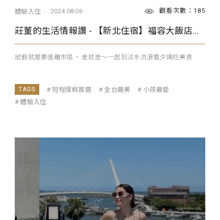
觀看次數：185
2024.08.06
體驗入住
莊董的生活情報讚 - 【新北住宿】福容大飯店淡水漁人碼頭店度假趣！
放假就是要遠離市區， 走就走～一起到淡水流浪看夕陽吃美食
短程度假首選
全台最美
小孩最愛
體驗入住