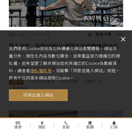
觀看次數：291
2024.07.04
體驗入住
藝人安妮 - 我們拍攝MV期間為我的團隊提供這麼完美的住宿
我們使用Cookie技術為您持續優化網站瀏覽體驗，網站流
量分析、個性化內容及數位廣告，並尊重且致力維護您的隱
寬敞漂亮的房間、美味的buffet早餐、清爽的游泳池和標誌性的美
私權，若希望更了解本網站如何保護您的Cookie及數據資
景讓我們都不想回家的感覺
料，請查看
隱私權政策
，或點擊「同意並進入網站」按鈕，
即表示您同意本網站使用Cookie。
短程度假首選
全台最美
體驗入住
奢華餐廳
同意並進入網站
優惠
導航
客服
餐廳
訂房