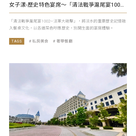
女子漾-歷史特色宴席～「清法戰爭滬尾宴1002—法軍大砲擊」
「清法戰爭滬尾宴1002—法軍大砲擊」，將淡水的重要歷史記憶融
入餐桌文化，以各道菜色呼應歷史，別開生面的宴席體驗。
私房美食
奢華餐廳