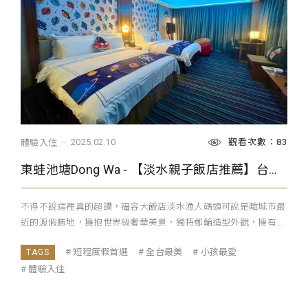
觀看次數：83
2025.02.10
體驗入住
東蛙池塘Dong Wa - 【淡水親子飯店推薦】台灣最美飯店無敵海景客房 宇宙太空電玩主題房 福容大飯店淡水漁人碼頭
不得不說這裡真的超讚，福容大飯店淡水漁人碼頭可說是離城市最
近的渡假勝地，擁抱世界級奢華美景，獨特郵輪造型外觀，擁有...
短程度假首選
全台最美
小孩最愛
體驗入住