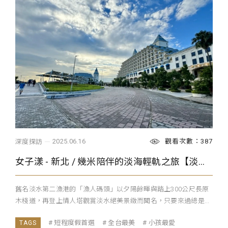
觀看次數：387
2025.06.16
深度探訪
女子漾 - 新北 / 幾米陪伴的淡海輕軌之旅【淡水漁人碼頭】
舊名淡水第二漁港的「漁人碼頭」以夕陽餘暉與踏上300公尺長原
木棧道，再登上情人塔觀賞淡水絕美景緻而聞名，只要來過總是...
短程度假首選
全台最美
小孩最愛