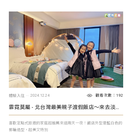
觀看次數：192
2024.12.24
體驗入住
霏霓莫屬 - 北台灣最美親子渡假飯店～來去淡水住一晚
喜歡定點式旅遊的家庭超推薦來這兩天一夜！飯店外型是藍白色的
郵輪造型，超美又特別