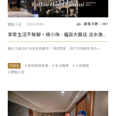
觀看次數：381
2024.09.09
體驗入住
享受生活不無聊。規小孫 - 福容大飯店 淡水漁人碼頭
離台北最近的海景渡假飯店！情侶閨蜜、親子旅遊都很適合～
短程度假首選
全台最美
小孩最愛
體驗入住