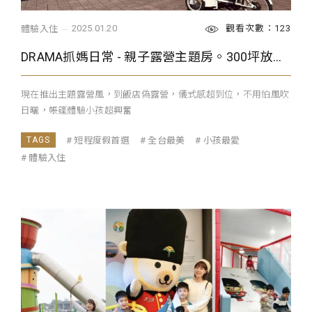
觀看次數：123
2025.01.20
體驗入住
DRAMA抓媽日常 - 親子露營主題房。300坪放電球池遊樂場。手作DIY。海鮮美食吃到飽。新北親子住宿
現在推出主題露營風，到飯店偽露營，儀式感超到位，不用怕風吹
日曬，帳篷體驗小孩超興奮
短程度假首選
全台最美
小孩最愛
體驗入住