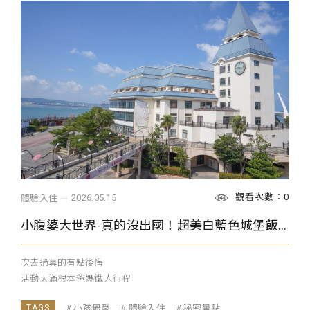
觀看次數：0
2026.05.15
體驗入住
小腹婆大世界-真的沒出國！超美白藍色城堡飯店
次去過真的有點後悔
活動太滿根本爸媽鐵人行程
...
小孩最愛
體驗入住
秘密景點