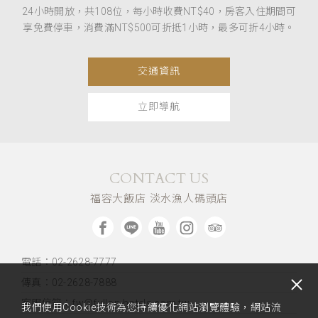
24小時開放，共108位，每小時收費NT$40，房客入住期間可
享免費停車，消費滿NT$500可折抵1小時，最多可折4小時。
交通資訊
立即導航
CONTACT US
福容大飯店 淡水漁人碼頭店
電話：02-2628-7777
傳真：02-2628-7888
客服信箱：fw@fullon-hotels.com.tw
我們使用Cookie技術為您持續優化網站瀏覽體驗，網站流