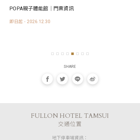
POPA親子體能館｜門票資訊
P
該
即日起 - 2026.12.30
學
即日
SHARE
FULLON HOTEL TAMSUI
交通位置
地下停車場資訊：