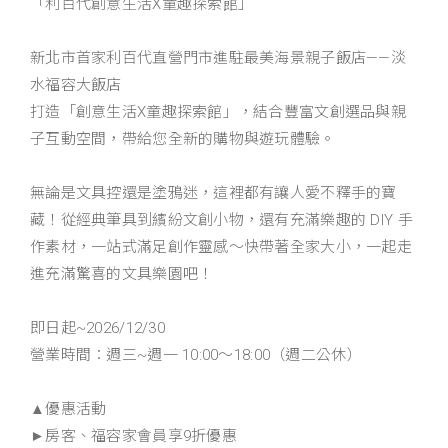
「利百代創意生活X童趣探索館」
新北市首家利百代直營門市進駐最美海景親子飯店——淡
水福容大飯店
打造「創意生活X童趣探索館」，結合豐富文創選品與親
子互動空間，帶給您全新的購物與遊玩體驗。
無論是文具控還是塗鴉迷，這裡都有讓人愛不釋手的寶
藏！從經典筆具到繽紛文創小物，還有充滿樂趣的 DIY 手
作素材，一站式滿足創作靈感～快帶著全家大小，一起走
進充滿驚喜的文具樂園吧！
即日起~2026/12/30
營業時間：週三~週一 10:00～18:00（週二公休）
▲優惠活動
►房客、福容家會員享9折優惠