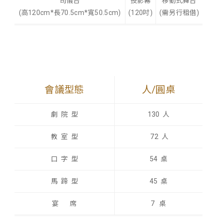
司儀台
投影幕
移動式舞台
(高120cm*長70.5cm*寬50.5cm)
(120吋)
(需另行租借)
會議型態
人/圓桌
劇 院 型
130 人
教 室 型
72 人
口 字 型
54 桌
馬 蹄 型
45 桌
宴 席
7 桌