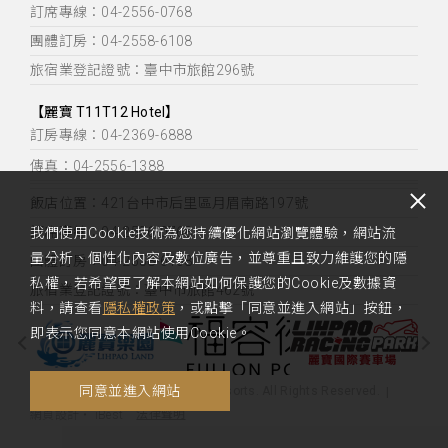
訂席專線：04-2556-0768
團體訂房：04-2558-6108
旅宿業登記證號：臺中市旅館296號
【麗寶 T11T12 Hotel】
訂房專線：04-2369-6888
傳真：04-2556-1388
飯店位置：
421台中市后里區月眉南路197號
訂席專線：04-2556-0768
我們使用Cookie技術為您持續優化網站瀏覽體驗，網站流
量分析、個性化內容及數位廣告，並尊重且致力維護您的隱
團體訂房：04-2558-6108
私權，若希望更了解本網站如何保護您的Cookie及數據資
旅宿業登記證號：臺中市旅館462號
料，請查看
隱私權政策
，或點擊「同意並進入網站」按鈕，
即表示您同意本網站使用Cookie。
同意並進入網站
Copyright 2020 Fullon Hotels & Resorts. All Rights Reserved.
您好，您的需求，我們很樂意為您解
法律聲明
網頁設計
‧
iBest
答。