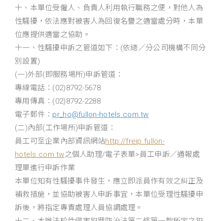
十、本單位受僱人、負責人利用執行職務之便，對他人為
性騷擾，依法應對被害人為回復名譽之適當處分時，本單
位應提供適當之協助。
十一、性騷擾申訴之管道如下：(依總／分公司機構不同分
別設置)
(一)外部(即服務場所)申訴管道：
專線電話：(02)8792-5678
專用傳真：(02)8792-2288
電子郵件：
pr_ho@fullon-hotels.com.tw
(二)內部(工作場所)申訴管道：
員工可至企業內部資訊網站
http://freip.fullon-
hotels.com.tw
之個人助理/電子表單>員工申訴／通報處
理單進行申訴作業
本單位知有性騷擾事件發生，應立即派員作有效之糾正及
補救措施，並協助被害人申訴事宜，本單位受理性騷擾申
訴後，將指定專責處理人員協調處理。