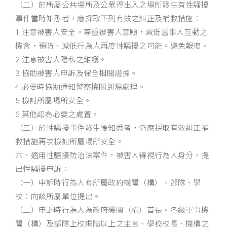
（二）於所屬公共場所及公眾得出入之場所發生有性騷擾
事件當時知悉者，應採取下列有效之糾正及補救措施：
1.注意被害人安全。尊重被害人意願，減低當事人互動之
機會，預防、減低行為人再度性騷擾之可能。避免報復。
2.注意被害人隱私之維護。
3.協助被害人申訴及保全相關證據。
4.必要時協助通知警察機關到場處理。
5.檢討所屬場所安全。
6.其他認為必要之處置。
（三）於性騷擾事件發生後知悉者，仍應採取有效糾正補
救措施再次檢討所屬場所安全。
六、適用性騷擾防治法案件，被害人得視行為人身分，提
出性騷擾申訴：
（一）申訴時行為人有所屬政府機關（構）、部隊、學
校：向該所屬單位提出。
（二）申訴時行為人為政府機關（構）首長、各級軍事機
關（構）及部隊上校編階以上之主官、學校校長、機構之