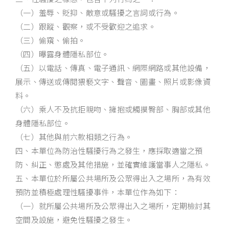
（一）羞辱、貶抑、敵意或騷擾之言詞或行為。
（二）跟蹤、觀察，或不受歡迎之追求。
（三）偷窺、偷拍。
（四）曝露身體隱私部位。
（五）以電話、傳真、電子通訊、網際網路或其他設備，
展示、傳送或傳閱猥褻文字、聲音、圖畫、照片或影像資
料。
（六）乘人不及抗拒親吻、擁抱或觸摸臀部、胸部或其他
身體隱私部位。
（七）其他與前六款相類之行為。
四、本單位為防治性騷擾行為之發生，應採取適當之預
防、糾正、懲處及其他措施，並確實維護當事人之隱私。
五、本單位於所屬公共場所及公眾得出入之場所，為有效
預防並積極處理性騷擾事件，本單位作為如下：
（一）就所屬公共場所及公眾得出入之場所，定期檢討其
空間及設施，避免性騷擾之發生。