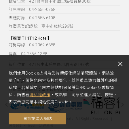
飯店位置：
421台灣台中市后里區福容路88號
訂席專線：04-2556-0768
團體訂房：04-2558-6108
旅宿業登記證號：臺中市旅館296號
【麗寶 T11T12 Hotel】
訂房專線：04-2369-6888
傳真：04-2556-1388
飯店位置：
421台中市后里區月眉南路197號
訂席專線：04-2556-0768
我們使用Cookie技術為您持續優化網站瀏覽體驗，網站流
量分析、個性化內容及數位廣告，並尊重且致力維護您的隱
團體訂房：04-2558-6108
私權，若希望更了解本網站如何保護您的Cookie及數據資
旅宿業登記證號：臺中市旅館462號
料，請查看
隱私權政策
，或點擊「同意並進入網站」按鈕，
即表示您同意本網站使用Cookie。
同意並進入網站
Copyright 2020 Fullon Hotels & Resorts. All Rights Reserved.
您好，您的需求，我們很樂意為您解
法律聲明
網頁設計
‧
iBest
答。