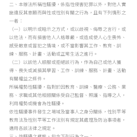
二、本辦法所稱性騷擾，係指性侵害犯罪以外，對他人實
施違反其意願而與性或性別有關之行為，且有下列情形之
一者：
（一）以明示或暗示之方式，或以歧視、侮辱之言行，或
以他法，而有損害他人人格尊嚴，或造成使人心生畏怖、
感受敵意或冒犯之情境，或不當影響其工作、教育、訓
練、服務、計畫、活動或正常生活之進行。
（二）以該他人順服或拒絕該行為，作為自己或他人獲
得、喪失或減損其學習、工作、訓練、服務、計畫、活動
有關權益之條件。
所稱權勢性騷擾，指對於因教育、訓練、醫療、公務、業
務、求職或其他相類關係受自己監督、照護、指導之人，
利用權勢或機會為性騷擾。
依性騷擾事件發生之場域及當事人之身分關係，性別平等
教育法及性別平等工作法別有規定其處理及防治事項者，
適用各該法律之規定。
三、性騷擾之樣態，包含下列行為之一：