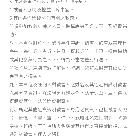
3.性騷擾事件有效之糾正及補救措施。
4.被害人協助及權益保障事宜。
5.其他與性騷擾防治有關之教育。
前項參加教育訓練之人員，機構應給予公差假，及經費補
助。
八、本單位對於在性騷擾事件申訴、調查、偵查或審理程
序中，為申訴、告訴、告發、提起訴訟、作證、提供協助
或其他參與行為之人，不得為不當之差別待遇。
前項不當之差別待遇指解僱、降調、減薪或損害其依法所
應享有之權益。
九、本單位及任何人對被害人之姓名及其他足資識別被害
人身分之資訊，除法律另有規定外，應予保密，且不得以
媒體或其他方法公開或揭露。
前項所定其他足資識別被害人身分之資訊，包括被害人照
片、影像、圖畫、聲音、住址、親屬姓名或其關係、就讀
學校、班級、工作場所與名稱或其他得以直接或間接方式
識別該被害人個人之資料。