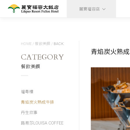
麗寶福容店
HOME
/
餐飲美饌
/
BACK
青焰炭火熟成
CATEGORY
餐飲美饌
福粵樓
青焰炭火熟成牛排
丹生炊事
路易莎LOUISA COFFEE