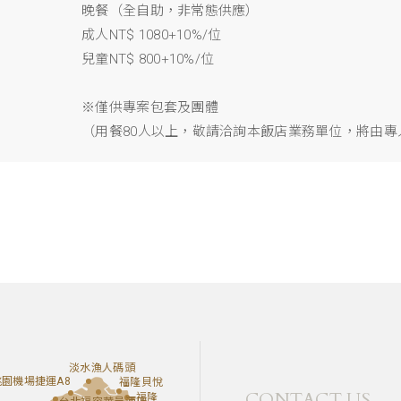
晚餐（全自助，非常態供應）
成人NT$ 1080+10%/位
兒童NT$ 800+10%/位
※僅供專案包套及團體
（用餐80人以上，敬請洽詢本飯店業務單位，將由
淡水漁人碼頭
桃園機場捷運A8
福隆貝悅
CONTACT US
福隆