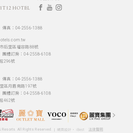
T12 HOTEL
傳真：04-2556-1388
tels.com.tw
中市后里區福容路88號
團體訂房：04-2558-6108
296號
傳真：04-2556-1388
后里區月眉南路197號
團體訂房：04-2558-6108
462號
您好，您的需求，我們很樂意為您解
答。
& Resorts. All Rights Reserved.
法律聲明
網頁設計
‧
iBest