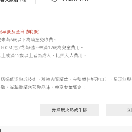
容大飯店 1樓
限早餐及全自助晚餐)
下或未滿6歲以下為幼童免收費。
~150CM(含)或滿6歲~未滿12歲為兒童費用。
M以上或滿12歲以上者為成人，比照大人費用。
，透過低溫熟成技術，凝練肉質精華，完整鎖住鮮甜肉汁，呈現無與
體驗，誠摯邀請您蒞臨品味，尊享奢華饗宴！
青焰炭火熟成牛排
立