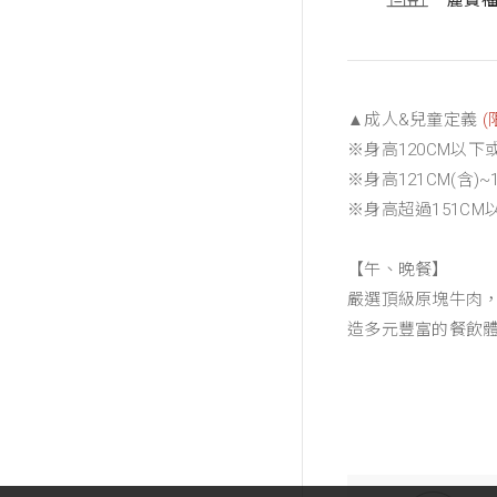
麗寶福
▲成人&兒童定義
(
※身高120CM以
※身高121CM(含)
※身高超過151C
【午、晚餐】
嚴選頂級原塊牛肉
造多元豐富的餐飲