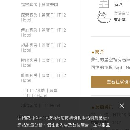
福容套房｜麗寶樂園
14坪
衛浴空間
探索客房｜麗寶 T11T12
有浴缸
Hotel
傳奇客房｜麗寶 T11T12
Hotel
超能客房｜麗寶 T11T12
Hotel
▲簡介
夢幻的星空裡有著無
極限客房｜麗寶 T11T12
Hotel
回憶的旅程 Night Ni
能量套房｜麗寶 T11T12
Hotel
查看住宿優
T11 T12套房｜麗寶
T11T12 Hotel
超越客房｜T11 Hotel
▲房間資訊
定 價 : NT$19,8
我們使用Cookie技術為您持續優化網站瀏覽體驗，
房間坪數 : 14坪
網站流量分析、個性化內容及數位廣告，並尊重且