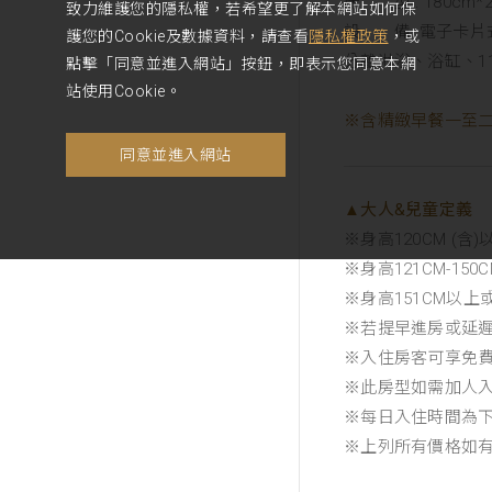
床 型 : 180cm*
致力維護您的隱私權，若希望更了解本網站如何保
設 備 :電子卡
護您的Cookie及數據資料，請查看
隱私權政策
，或
分離淋浴、浴缸、110
點擊「同意並進入網站」按鈕，即表示您同意本網
站使用Cookie。
※含精緻早餐一至
同意並進入網站
▲大人&兒童定義
※身高120CM (
※身高121CM-1
※身高151CM以
※若提早進房或延
※入住房客可享免
※此房型如需加人入住
※每日入住時間為
※上列所有價格如