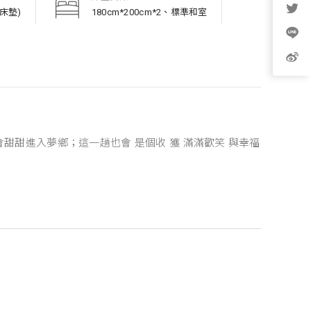
加床墊)
180cm*200cm*2、標準和室
甜甜進入夢鄉；這一趟也會 是個收 獲 滿滿歡笑 與幸福