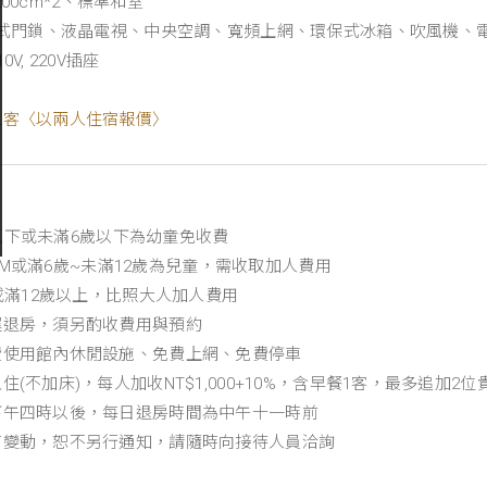
200cm*2、標準和室
片式門鎖、液晶電視、中央空調、寬頻上網、環保式冰箱、吹風機、
V, 220V插座
二客〈以兩人住宿報價〉
含)以下或未滿6歲以下為幼童免收費
50CM或滿6歲~未滿12歲為兒童，需收取加人費用
上或滿12歲以上，比照大人加人費用
遲退房，須另酌收費用與預約
費使用館內休閒設施、免費上網、免費停車
(不加床)，每人加收NT$1,000+10%，含早餐1客，最多追加2
下午四時以後，每日退房時間為中午十一時前
有變動，恕不另行通知，請隨時向接待人員洽詢