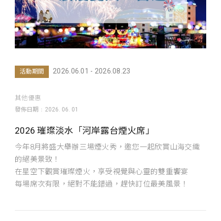
2026.06.01 - 2026.08.23
活動期間
其他優惠
發佈日期
2026. 06. 01
2026 璀璨淡水「河岸露台煙火席」
今年8月將盛大舉辦三場煙火秀，邀您一起欣賞山海交織
的絕美景致！
在星空下觀賞璀璨煙火，享受視覺與心靈的雙重饗宴
每場席次有限，絕對不能錯過，趕快訂位最美風景！