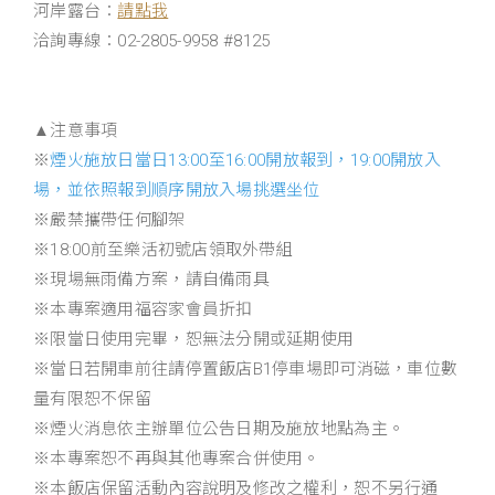
河岸露台：
請點我
洽詢專線：02-2805-9958 #8125
▲注意事項
※
煙火施放日當日13:00至16:00開放報到，19:00開放入
場，並依照報到順序開放入場挑選坐位
※嚴禁攜帶任何腳架
※18:00前至樂活初號店領取外帶組
※現場無雨備方案，請自備雨具
※本專案適用福容家會員折扣
※限當日使用完畢，恕無法分開或延期使用
※當日若開車前往請停置飯店B1停車場即可消磁，車位數
量有限恕不保留
※煙火消息依主辦單位公告日期及施放地點為主。
※本專案恕不再與其他專案合併使用。
※本飯店保留活動內容說明及修改之權利，恕不另行通