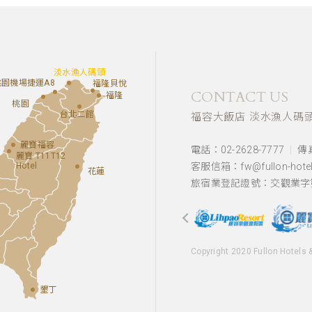
淡水漁人碼頭
桃園機場捷運A8
福隆貝悅
CONTACT US
福隆
桃園
台北二館
福容大飯店 淡水漁人碼
麗寶福容
電話：02-2628-7777
傳真
麗寶 T11T12
Hotel
客服信箱：fw@fullon-hotel
花蓮
旅宿業登記證號：交觀業字第
Copyright 2020 Fullon Hotels 
墾丁