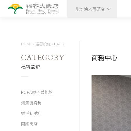
淡水漁人碼頭店
HOME
/
福容設施
/
BACK
CATEGORY
商務中心
福容設施
POPA親子體能館
海景健身房
樂活初號店
阿熊商店