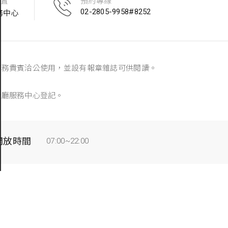
位置
預約專線
02-2805-9958#8252
商務中心
商務貴賓洽公使用，並設有報章雜誌可供閱讀。
大廳服務中心登記。
開放時間
07:00~22:00