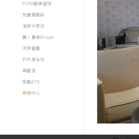
POPA歡樂星球
兒童遊戲區
溫泉大眾池
麗。養身lih spa
河岸露臺
戶外游泳池
棋藝室
懷舊KTV
商務中心