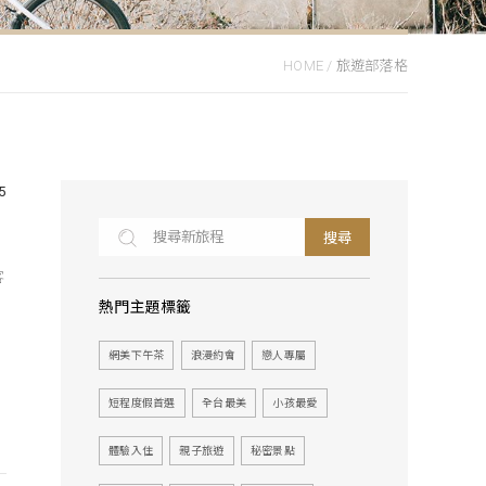
HOME
/
旅遊部落格
5
搜尋
客
熱門主題標籤
網美下午茶
浪漫約會
戀人專屬
短程度假首選
全台最美
小孩最愛
體驗入住
親子旅遊
秘密景點