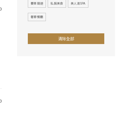
賽車競速
私房美食
美人湯SPA
0
奢華餐廳
清除全部
0