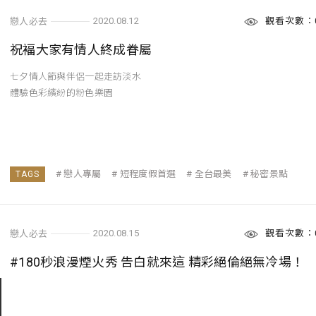
觀看次數：
2020.08.12
戀人必去
祝褔大家有情人終成眷屬
七夕情人節與伴侶一起走訪淡水
體驗色彩繽紛的粉色樂園
...
戀人專屬
短程度假首選
全台最美
秘密景點
觀看次數：
2020.08.15
戀人必去
#180秒浪漫煙火秀 告白就來這 精彩絕倫絕無冷場！