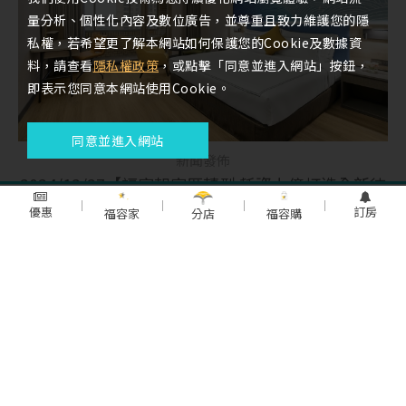
量分析、個性化內容及數位廣告，並尊重且致力維護您的隱
私權，若希望更了解本網站如何保護您的Cookie及數據資
料，請查看
隱私權政策
，或點擊「同意並進入網站」按鈕，
即表示您同意本網站使用Cookie。
同意並進入網站
新聞發佈
2024/12/27【福容起家厝轉型 耗資上億打造全新徠
旅中壢店 即日起開放訂房 試營運每人1012元起】
優惠
訂房
福容家
分店
福容購