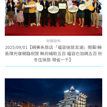
新聞發佈
2025/09/01【網美系旅店「福容徠旅澎湖」開幕!縣
長陳光復親臨祝賀 縣府補助五百 福容也加碼五百 秋
冬住徠旅 現省一千】