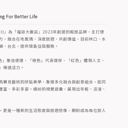
For Better Life
shtel)」為「福容大飯店」2023年創建的輕旅品牌，主打便
力，融合在地風情、深度旅遊、共創價值，目前林口、水
湖、台北，提供環島住宿服務。
黃色」象徴便捷、「綠色」代表環保、「紅色」體現人文、
」傳達活力。
及馬賽克藝術的拼貼美學，象徵多元融合與創意組合，如同
豐富、多彩多姿。繽紛的視覺語彙，展現出年輕、活潑、
，更是一種新的生活態度與旅遊想像，期盼成為每位旅人