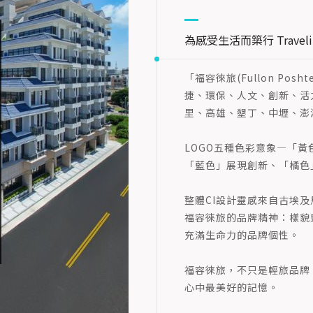
為感受生活而築行 Traveling 
「福容徠旅(Fullon Po
捷、環保、人文、創新、活
里、高雄、墾丁、中壢、澎
LOGO五種色彩意象―「
「藍色」展現創新、「橘色
整體CI設計靈感來自古埃
福容徠旅的品牌精神：樣貌
充滿生命力的品牌個性。
福容徠旅，不只是輕旅品牌
心中最美好的記憶。