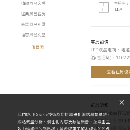
精緻風呂客房
客房空間
14坪
經典風呂客房
豪華風呂別墅
福容風呂別墅
客房設備
價目表
LED液晶電視、隨
浴(含浴缸)、110
查看住房優
訂房須知
※旅館區全面採定額
我們使用Cookie技術為您持續優化網站瀏覽體驗，
※歡迎使用各信用
網站流量分析、個性化內容及數位廣告，並尊重且
※每日入住時間為下
致力維護您的隱私權，若希望更了解本網站如何保