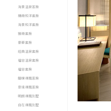
海景溫泉客房
精緻和洋套房
海景和洋套房
雅緻套房
豪華套房
經典溫泉套房
福容溫泉套房
福容套房
簡樸禪風客房
意境禪風客房
明朗禪風別墅
自在禪風別墅