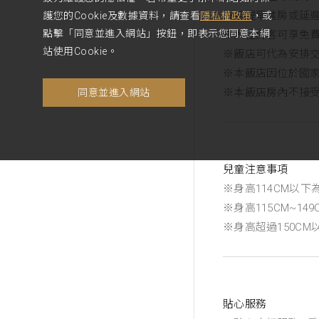
※若提早進房或延
護您的Cookie及數據資料，請查看
隱私權政策
，或
點擊「同意並進入網站」按鈕，即表示您同意本網
※入住房客可享免
站使用Cookie。
※飯店可代為安排
※本飯店因位於國
※本飯店房內不接
同意並進入網站
兒童注意事項
※身高114CM以
※身高115CM~1
※身高超過150C
貼心服務