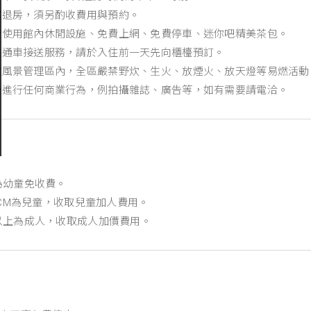
遲退房，須另酌收費用與預約。
費使用館內休閒設施、免費上網、免費停車、迷你吧精美茶包。
交通車接送服務，請於入住前一天先向櫃檯預訂。
家風景管理區內，全區嚴禁野炊、生火、放煙火、放天燈等易燃活動
受進行任何商業行為，例拍攝雜誌、廣告等，如有需要請電洽。
下為幼童免收費。
49CM為兒童，收取兒童加人費用。
M以上為成人，收取成人加價費用。