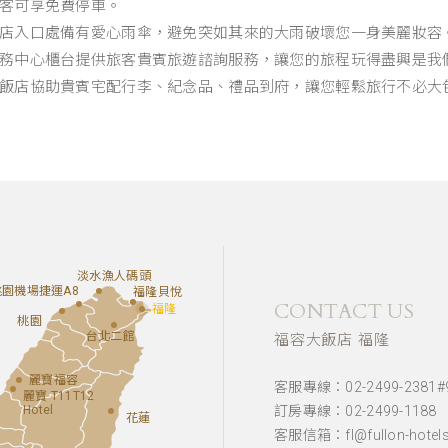
房客可享免費停車。
 飯店入口處備有愛心雨傘，避免突如其來的大雨破壞您一身美麗妝容
 服務中心櫃台提供旅客貴賓旅遊諮詢服務，讓您的旅程玩得盡興是我
 本飯店協助貴賓宅配行李、紀念品、禮品到府，讓您輕鬆旅行不必大
淡水漁人碼頭
桃園機場捷運A8
福隆貝悅
CONTACT US
福隆
桃園
台北二館
福容大飯店 福隆
麗寶福容
客服專線：02-2499-2381#
麗寶 T11T12
Hotel
訂房專線：02-2499-1188
花蓮
客服信箱：fl@fullon-hotels