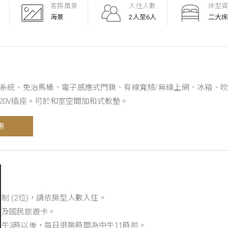
客房風景
入住人數
床型
海景
2人至6人
二大床
選系統、免治馬桶、電子感應式門鎖、有線寬頻/無線上網、冰箱、
V.220V插座。可於和室空間加和式軟墊。
惠
制 (2位)，請依房型人數入住。
卡及國民旅遊卡。
午3時以後，每日退房時間為中午11時前。