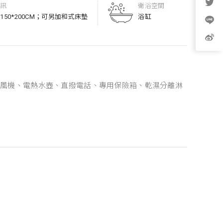
資訊
衛浴空間
150*200CM；可另加和式床墊
浴缸
吹風機、電熱水壺、直撥電話、專用保險箱、乾濕分離淋