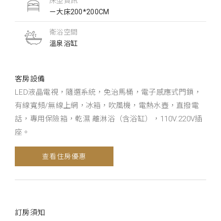
床型資訊
ㄧ大床200*200CM
衛浴空間
溫泉浴缸
客房設備
LED液晶電視，隨選系統，免治馬桶，電子感應式門鎖，
有線寬頻/無線上網，冰箱，吹風機，電熱水壺，直撥電
話，專用保險箱，乾濕 離淋浴（含浴缸），110V.220V插
座。
查看住房優惠
訂房須知