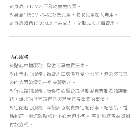
※身高114CM以下為幼童免收費。
※身高115CM~149CM為兒童，收取兒童加人費用。
※身高超過150CM以上為成人，收取成人加價費用。
貼心服務
※貼心車輛服務 : 房客可享免費停車。
※雨天貼心服務 : 飯店入口處備有愛心雨傘，避免突如其
來的大雨破壞您一身美麗妝容。
※行程諮詢服務 : 服務中心櫃台提供旅客貴賓旅遊諮詢服
務，讓您的旅程玩得盡興是我們最重要的事情。
※宅配貼心服務 : 本飯店協助貴賓宅配行李、紀念品、禮
品到府，讓您輕鬆旅行不必大包小包。 宅配服務皆為貨到
付款方式。