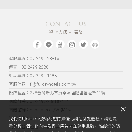
CONTACT US
福容大飯店 福隆
客服專線：02-2499-2381#9
傳真：02-2499-2288
訂房專線：02-2499-1188
客服信箱：fl@fullon-hotels.com.tw
飯店位置：
228台灣新北市貢寮區福隆里福隆街41號
團體訂房：02-2499-2381#7434
團體諮詢：https://lin.ee/WQIA1wF
訂席分機：02-2499-2381#7361
我們使用Cookie技術為您持續優化網站瀏覽體驗，網站流
量分析、個性化內容及數位廣告，並尊重且致力維護您的隱
旅宿業登記證號：交觀業字第1405號