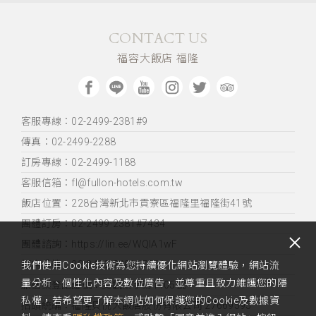
CONTACT US
福容大飯店 福隆
客服專線：02-2499-2381#9
傳真：02-2499-2288
訂房專線：02-2499-1188
客服信箱：fl@fullon-hotels.com.tw
飯店位置：
228台灣新北市貢寮區福隆里福隆街41號
團體訂房：02-2499-2381#7434
團體諮詢：https://lin.ee/WQIA1wF
訂席分機：02-2499-2381#7361
我們使用Cookie技術為您持續優化網站瀏覽體驗，網站流
量分析、個性化內容及數位廣告，並尊重且致力維護您的隱
旅宿業登記證號：交觀業字第1405號
私權，若希望更了解本網站如何保護您的Cookie及數據資
抬頭統編：福隆貝悅大飯店股份有限公司 27669595