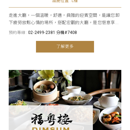
設施位置 : L樓
走進大廳，一個溫暖，舒適，典雅的迎賓空間，能讓您卸
下疲勞放鬆心情的場所，搭配宏觀的大廳，是您愜意享...
預約專線 :
02-2499-2381 分機#7408
了解更多