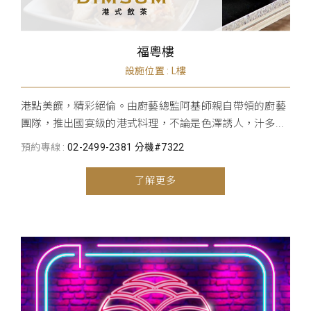
福粵樓
設施位置 : L樓
港點美饌，精彩絕倫。由廚藝總監阿基師親自帶領的廚藝
團隊，推出國宴級的港式料理，不論是色澤誘人，汁多...
預約專線 :
02-2499-2381 分機#7322
了解更多