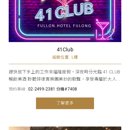
41Club
設施位置 : L樓
趕快放下手上的工作來福隆度假，深夜時分光臨 41 CLUB
暢飲美酒 聆聽菲律賓樂團美妙的歌聲，享受專屬於大人...
預約專線 :
02-2499-2381 分機#7408
了解更多