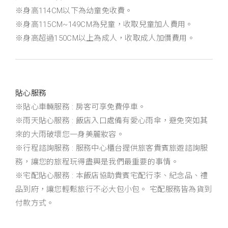
※身高114CM以下為幼童免收費。
※身高115CM~149CM為兒童，收取兒童加人費用。
※身高超過150CM以上為成人，收取成人加價費用。
貼心服務
※貼心車輛服務 : 房客可享免費停車。
※雨天貼心服務 : 飯店入口處備有愛心雨傘，避免突如其
來的大雨破壞您一身美麗妝容。
※行程諮詢服務 : 服務中心櫃台提供旅客貴賓旅遊諮詢服
務，讓您的旅程玩得盡興是我們最重要的事情。
※宅配貼心服務 : 本飯店協助貴賓宅配行李、紀念品、禮
品到府，讓您輕鬆旅行不必大包小包。 宅配服務皆為貨到
付款方式。