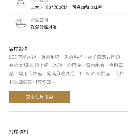
床型資訊
二大床180*200CM；可另加和式床墊
衛浴空間
乾濕分離淋浴
客房設備
LED液晶電視、隨選系統、免治馬桶、電子感應式門鎖、
有線寬頻/無線上網、冰箱、吹風機、電熱水壺、直撥電
話、專用保險箱、乾濕分離淋浴、110V.220V插座。可於
和室空間加和式軟墊。
查看住房優惠
訂房須知