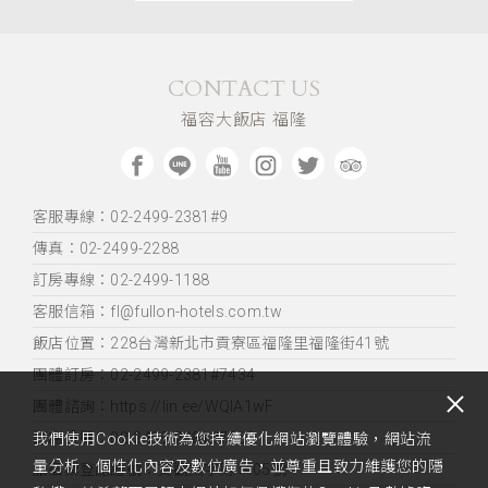
CONTACT US
福容大飯店 福隆
客服專線：02-2499-2381#9
傳真：02-2499-2288
訂房專線：02-2499-1188
客服信箱：fl@fullon-hotels.com.tw
飯店位置：
228台灣新北市貢寮區福隆里福隆街41號
團體訂房：02-2499-2381#7434
團體諮詢：https://lin.ee/WQIA1wF
訂席分機：02-2499-2381#7361
我們使用Cookie技術為您持續優化網站瀏覽體驗，網站流
量分析、個性化內容及數位廣告，並尊重且致力維護您的隱
旅宿業登記證號：交觀業字第1405號