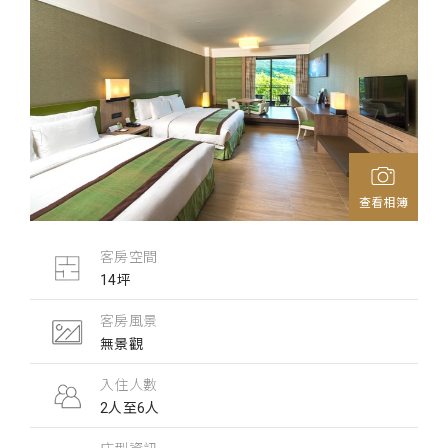
查看相簿
客房空間
14坪
客房風景
無景觀
入住人數
2人至6人