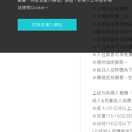
點擊「同意並進入網站」按鈕，即表示您同意本網
備 註 :
站使用Cookie。
※以兩人住宿報價
※含精緻早餐二客
※本旅店為環保旅
同意並進入網站
※歡迎使用各信用
※若提早進房或延
※入住房客可享免費使
※入住房客可享免
※提供加床服務。
※每日入住時間為
※價格若有變更，
上述均為兩人報價
成人&兒童加人加價
※成人151公分以上加
※兒童115-150公分
※幼兒114公分以
(上述加人加價皆含