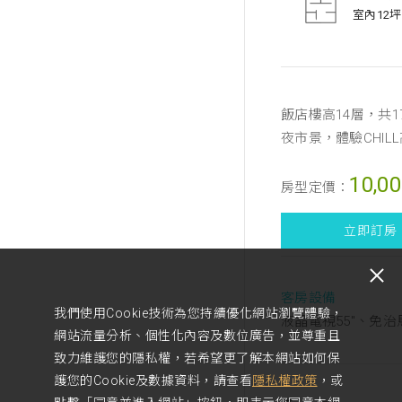
室內12坪
飯店樓高14層，共
夜市景，體驗CHIL
10,0
房型定價：
立即訂房
客房設備
我們使用Cookie技術為您持續優化網站瀏覽體驗，
液晶電視55"、免
網站流量分析、個性化內容及數位廣告，並尊重且
致力維護您的隱私權，若希望更了解本網站如何保
護您的Cookie及數據資料，請查看
隱私權政策
，或