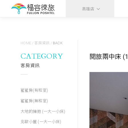
高雄店
HOME
/
客房資訊
/
BACK
CATEGORY
閱旅兩中床 (15
客房資訊
鲨鲨房(有和室)
鲨鲨房(無和室)
大地的擁抱 (一大一小床)
北歐小屋 (一大一小床)