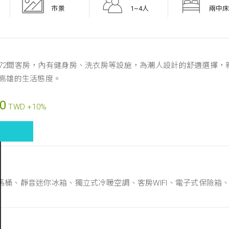
市景
1~4人
兩中床 
172間客房，內有健身房、洗衣房等設施，為潮人設計的舒適選擇
L高雄的生活態度。
00
TWD +10%
治馬桶、靜音迷你冰箱、獨立式冷暖空調、客房WIFI、電子式保險箱