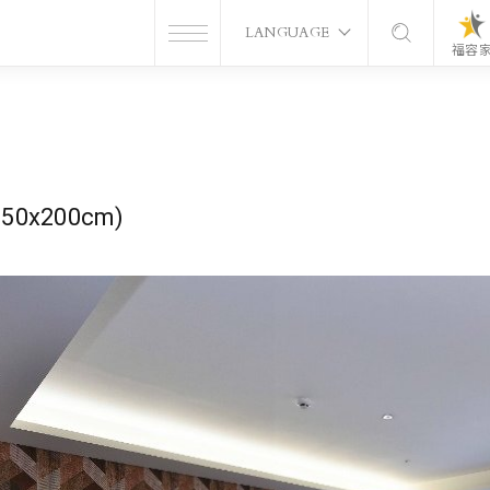
LANGUAGE
福容
0x200cm)