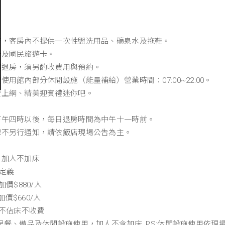
。
。
店，客房內不提供一次性盥洗用品、礦泉水及拖鞋。
卡及國民旅遊卡。
遲退房，須另酌收費用與預約。
用館內部分休閒設施（能量補給）營業時間：07:00~22:00。
費上網、精美迎賓禮迷你吧。
下午四時以後，每日退房時間為中午十一時前。
恕不另行通知，請依飯店現場公告為主。
，加人不加床
定義
價$880/人
加價$660/人
下不佔床不收費
早餐、備品及休閒設施使用，加人不含加床, PS:休閒設施使用依現