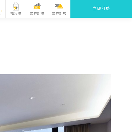
立即訂房
票券訂購
家
福容購
票券訂房