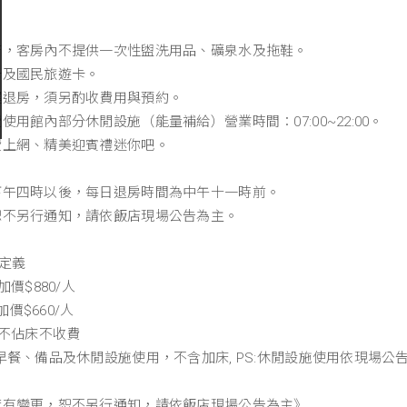
。
。
店，客房內不提供一次性盥洗用品、礦泉水及拖鞋。
卡及國民旅遊卡。
遲退房，須另酌收費用與預約。
用館內部分休閒設施（能量補給）營業時間：07:00~22:00。
費上網、精美迎賓禮迷你吧。
下午四時以後，每日退房時間為中午十一時前。
恕不另行通知，請依飯店現場公告為主。
定義
價$880/人
加價$660/人
下不佔床不收費
早餐、備品及休閒設施使用，不含加床, PS:休閒設施使用依現場公告
若有變更，恕不另行通知，請依飯店現場公告為主》