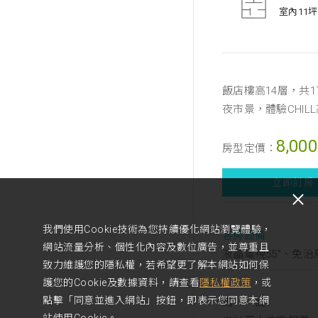
室內11坪
飯店樓高14層，共
夜市景，體驗CHIL
8,000
房型定價：
立即訂房
我們使用Cookie技術為您持續優化網站瀏覽體驗，
客房設備
網站流量分析、個性化內容及數位廣告，並尊重且
液晶電視55"、免
致力維護您的隱私權，若希望更了解本網站如何保
護您的Cookie及數據資料，請查看
隱私權政策
，或
點擊「同意並進入網站」按鈕，即表示您同意本網
備 註 :
站使用Cookie。