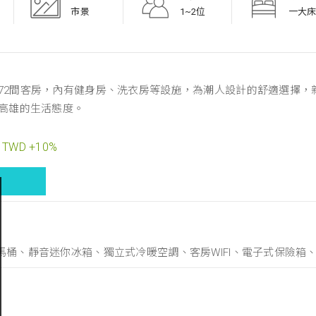
市景
1~2位
一大床 
172間客房，內有健身房、洗衣房等設施，為潮人設計的舒適選擇
L高雄的生活態度。
TWD +10%
治馬桶、靜音迷你冰箱、獨立式冷暖空調、客房WIFI、電子式保險箱