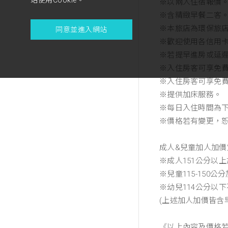
※以兩人住宿報價
※含精緻早餐二客
※本旅店為環保旅
同意並進入網站
※歡迎使用各信用
※若提早進房或延
※入住房客可享免費使
※入住房客可享免
※提供加床服務。
※每日入住時間為
※價格若有變更，
成人&兒童加人加價
※成人151公分以上加
※兒童115-150公分
※幼兒114公分以
(上述加人加價皆含
《以上內容及價格