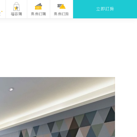
立即訂房
票券訂購
家
福容購
票券訂房