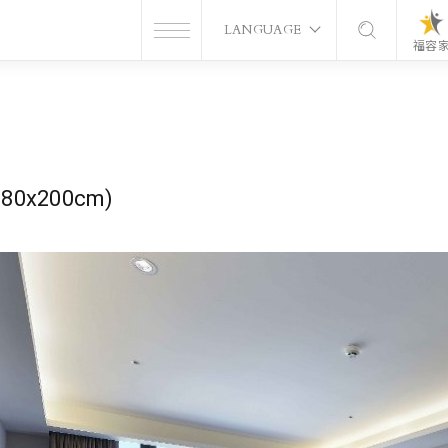
LANGUAGE
福容
0x200cm)