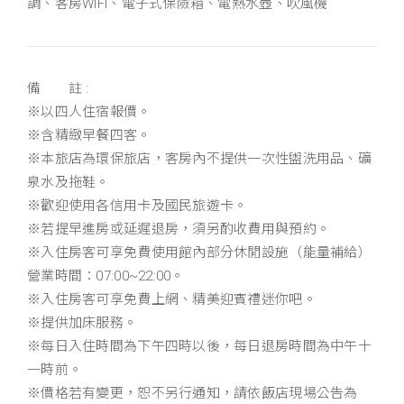
調、客房WIFI、電子式保險箱、電熱水壺、吹風機
備 註 :
※以四人住宿報價。
※含精緻早餐四客。
※本旅店為環保旅店，客房內不提供一次性盥洗用品、礦
泉水及拖鞋。
※歡迎使用各信用卡及國民旅遊卡。
※若提早進房或延遲退房，須另酌收費用與預約。
※入住房客可享免費使用館內部分休閒設施（能量補給）
營業時間：07:00~22:00。
※入住房客可享免費上網、精美迎賓禮迷你吧。
※提供加床服務。
※每日入住時間為下午四時以後，每日退房時間為中午十
一時前。
※價格若有變更，恕不另行通知，請依飯店現場公告為