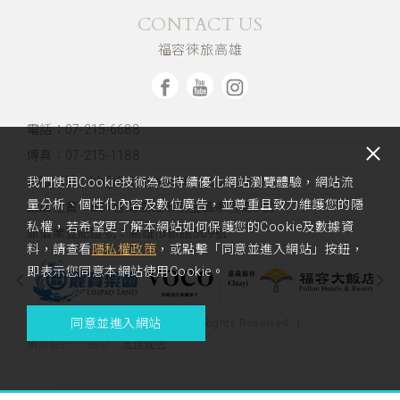
CONTACT US
福容徠旅高雄
電話：07-215-6688
傳真：07-215-1188
客服信箱：kh@fullon-poshtels.com.tw
我們使用Cookie技術為您持續優化網站瀏覽體驗，網站流
量分析、個性化內容及數位廣告，並尊重且致力維護您的隱
飯店位置：
801台灣高雄市前金區永恆街3號
私權，若希望更了解本網站如何保護您的Cookie及數據資
旅宿業登記證號：高雄市旅館569號
料，請查看
隱私權政策
，或點擊「同意並進入網站」按鈕，
即表示您同意本網站使用Cookie。
同意並進入網站
Copyright 2023 Fullon Poshtel. All Rights Reserved.
法律聲明
網頁設計
‧
iBest