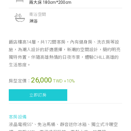
兩大床 180cm*200cm
衛浴空間
淋浴
飯店樓高14層，共172間客房，內有健身房、洗衣房等設
施，為潮人設計的舒適選擇，新潮的空間設計，簡約明亮
獨特佈置，伴隨高雄熱情的日夜市景，體驗CHILL高雄的
生活態度。
26,000
房型定價：
TWD +10%
立即訂房
客房設備
液晶電視55"、免治馬桶、靜音迷你冰箱、獨立式冷暖空