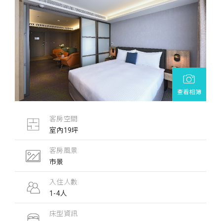
查看相簿
客房空間
室內19坪
客房風景
市景
入住人數
1-4人
床型資訊