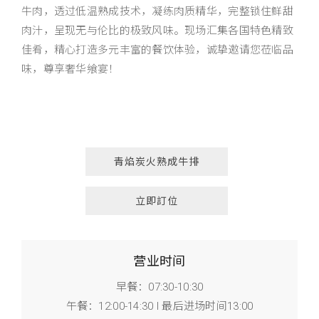
牛肉，透过低温熟成技术，凝练肉质精华，完整锁住鲜甜
肉汁，呈现无与伦比的极致风味。现场汇集各国特色精致
佳肴，精心打造多元丰富的餐饮体验，诚挚邀请您莅临品
味，尊享奢华飨宴！
青焰炭火熟成牛排
立即訂位
营业时间
早餐：07:30-10:30
午餐：12:00-14:30 l 最后进场时间13:00