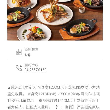
设施位置
1楼
预约专线
04 2557 0169
▲成人&儿童定义 ※身高120CM以下或未满6岁以下为幼
童免收费。 ※身高121CM(含)~150CM(含)或满6岁~未满
12岁为儿童费用。 ※身高超过151CM以上或满12岁以上
者为成人，比照大人费用。 【午、晚餐】 严选顶级原块