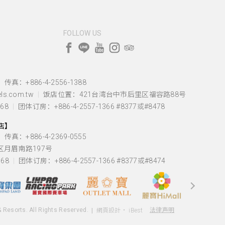
FOLLOW US
传真：+886-4-2556-1388
s.com.tw
饭店位置：
421台湾台中市后里区福容路88号
68
团体订房：+886-4-2557-1366 #8377或#8478
旅店】
传真：+886-4-2369-0555
区月眉南路197号
68
团体订房：+886-4-2557-1366 #8377或#8474
您好，您的需求，我們很樂意為您解
答。
& Resorts. All Rights Reserved.
法律声明
網頁設計
‧
iBest