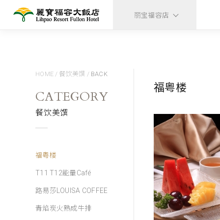
丽宝福容店
HOME
/
餐饮美馔
/
BACK
福粤楼
CATEGORY
餐饮美馔
福粤楼
T11 T12能量Café
路易莎LOUISA COFFEE
青焰炭火熟成牛排