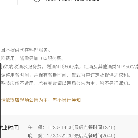
。
，且不提供代客料理服务。
料费用，皆需另加10%服务费。
)须酌收酒水服务费，烈酒NT$500/桌，红酒及其他酒类NT$500/
况调整用餐时间，并保有餐期时间、餐式内容订定及提供之权利。
特殊节庆恕不适用，若有变动请以现场公告为主，恕不另行通知。
，请依饭店现场公告为主，恕不另行通知
营业时间
午 餐：11:30~14:00(最后点餐时间13:40)
晚 餐：17:30~21:00(最后点餐时间20:40)