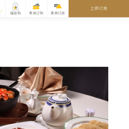
立即订房
家
福容购
票劵订购
票券订房