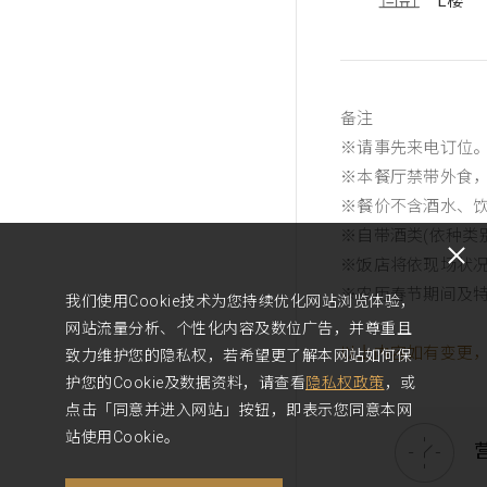
L楼
备注
※请事先来电订位
※本餐厅禁带外食
※餐价不含酒水、饮
※自带酒类(依种类别
※饭店将依现场状
※农历春节期间及
我们使用Cookie技术为您持续优化网站浏览体验，
网站流量分析、个性化内容及数位广告，并尊重且
以上内容如有变更
致力维护您的隐私权，若希望更了解本网站如何保
护您的Cookie及数据资料，请查看
隐私权政策
，或
点击「同意并进入网站」按钮，即表示您同意本网
站使用Cookie。