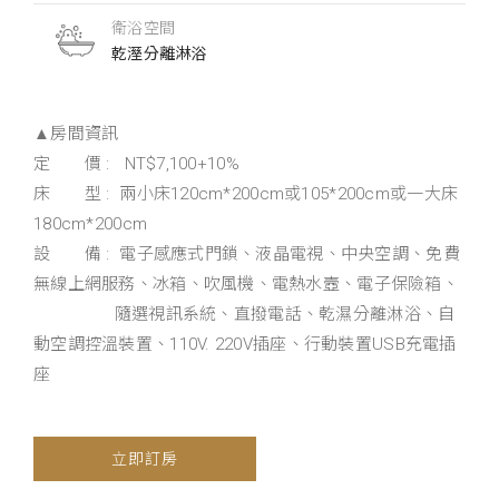
衛浴空間
乾溼分離淋浴
▲房間資訊
定 價 : NT$7,100+10%
床 型 : 兩小床120cm*200cm或105*200cm或一大床
180cm*200cm
設 備 : 電子感應式門鎖、液晶電視、中央空調、免費
無線上網服務、冰箱、吹風機、電熱水壼、電子保險箱、
隨選視訊系統、直撥電話、乾濕分離淋浴、自
動空調控溫裝置、110V. 220V插座、行動裝置USB充電插
座
立即訂房