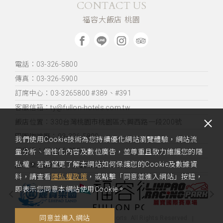
CONTACT US
福容大飯店 桃園
電話：03-326-5800
傳真：03-326-5900
訂席中心：03-3265800 #389、#391
客服信箱：ty@fullon-hotels.com.tw
飯店位置：
330台灣桃園市桃園區大興西路一段200號
田園咖啡廳：03-326-5800
我們使用Cookie技術為您持續優化網站瀏覽體驗，網站流
福粵樓：03-316-3556
量分析、個性化內容及數位廣告，並尊重且致力維護您的隱
私權，若希望更了解本網站如何保護您的Cookie及數據資
旅宿業登記證號：交觀業字第1261號
料，請查看
隱私權政策
，或點擊「同意並進入網站」按鈕，
即表示您同意本網站使用Cookie。
同意並進入網站
Copyright 2019 Fullon Hotels & Resorts. All Rights Reserved.