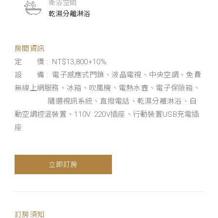
衛浴空間
乾濕分離淋浴
房間資訊
定 價 : NT$13,800+10%
設 備 : 電子感應式門鎖、液晶電視、中央空調、免費
無線上網服務、冰箱、吹風機、電熱水壼、電子保險箱、
隨選視訊系統、直撥電話、乾濕分離淋浴、自
動空調控溫裝置、110V. 220V插座、行動裝置USB充電插
座
立即訂房
訂房須知