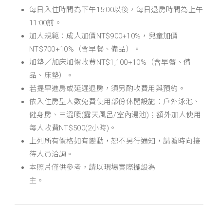
每日入住時間為下午15:00以後，每日退房時間為上午
11:00前。
加人規範：成人加價NT$900+10%，兒童加價
NT$700+10%（含早餐、備品）。
加墊／加床加價收費NT$1,100+10%（含早餐、備
品、床墊）。
若提早進房或延遲退房，須另酌收費用與預約。
依入住房型人數免費使用部份休閒設施：戶外泳池、
健身房、三溫暖(露天風呂/室內湯池)；額外加人使用
每人收費NT$500(2小時)。
上列所有價格如有變動，恕不另行通知，請隨時向接
待人員洽詢。
本照片僅供參考，請以現場實際擺設為
主。