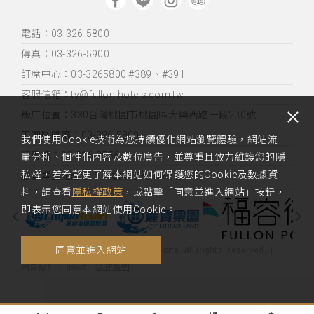
電話：03-326-5800
傳真：03-326-5900
訂席中心：03-3265800 #389、#391
客服信箱：ty@fullon-hotels.com.tw
飯店位置：
330台灣桃園市桃園區大興西路一段200號
田園咖啡廳：03-326-5800
我們使用Cookie技術為您持續優化網站瀏覽體驗，網站流
福粵樓：03-316-3556
量分析、個性化內容及數位廣告，並尊重且致力維護您的隱
私權，若希望更了解本網站如何保護您的Cookie及數據資
旅宿業登記證號：交觀業字第1261號
料，請查看
隱私權政策
，或點擊「同意並進入網站」按鈕，
即表示您同意本網站使用Cookie。
同意並進入網站
Copyright 2019 Fullon Hotels & Resorts. All Rights Reserved.
法律聲明
網頁設計
‧
iBest