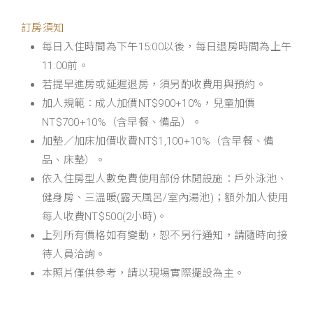
訂房須知
每日入住時間為下午15:00以後，每日退房時間為上午
11:00前。
若提早進房或延遲退房，須另酌收費用與預約。
加人規範：成人加價NT$900+10%，兒童加價
NT$700+10%（含早餐、備品）。
加墊／加床加價收費NT$1,100+10%（含早餐、備
品、床墊）。
依入住房型人數免費使用部份休閒設施：戶外泳池、
健身房、三溫暖(露天風呂/室內湯池)；額外加人使用
每人收費NT$500(2小時)。
上列所有價格如有變動，恕不另行通知，請隨時向接
待人員洽詢。
本照片僅供參考，請以現場實際擺設為主。