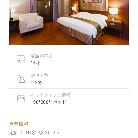
客室の広さ
16坪
宿泊人数
1-2名
ベッドタイプの情報
180*200*1ベッド
客室情報
定価： NT$13,800+10%