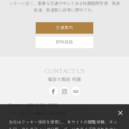
ンターに近く、重要な交通の中心である桃園国際空港、高速
鉄道、鉄道駅に非常に便利です。
交通案內
即時経路
CONTACT US
福容大飯店 桃園
Phone：+886-3-326-5800
ファックス：+886-3-326-5900
顧客サービス：ty@fullon-hotels.com.tw
当社はクッキー技術を使用し、本サイトの閲覧体験、ネッ