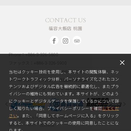
CONTACT US
福容大飯店 桃園
Phone：+886-3-326-5800
ファックス：+886-3-326-5900
顧客サービス：ty@fullon-hotels.com.tw
当社はクッキー技術を使用し、本サイトの閲覧体験、ネッ
トワークトラフィック分析、パーソナライズ化されたコン
ホテルの住所：
台湾桃園市桃園区大興西路一段200号
テンツおよびデジタル広告を継続的に最適化し、またプラ
アルカディアカフェ：+886-3-326-5800#315
イバシーの維持にも努めています。本サイトが、どのよう
にクッキーとデジタルデータを保護しているかについて詳
しく知りたい場合、プライバシーポリシーを確認
してくだ
さい
。また、「同意してホームページに入る」をクリック
Copyright 2019 Fullon Hotels & Resorts. All Rights Reserved.
すると、本サイトでのクッキーの使用に同意したことにな
免責事項
網頁設計
‧
iBest
ります。