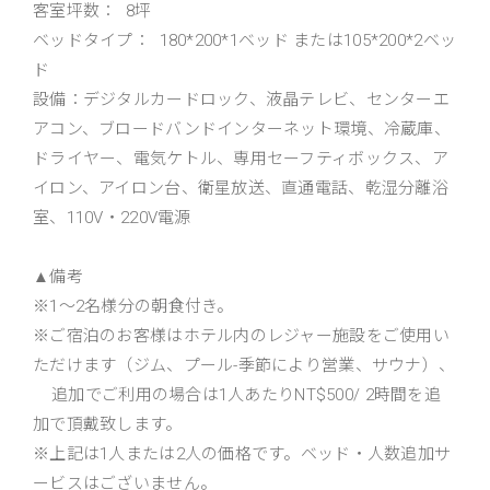
客室坪数： 8坪
ベッドタイプ： 180*200*1ベッド または105*200*2ベッ
ド
設備：デジタルカードロック、液晶テレビ、センターエ
アコン、ブロードバンドインターネット環境、冷蔵庫、
ドライヤー、電気ケトル、専用セーフティボックス、ア
イロン、アイロン台、衛星放送、直通電話、乾湿分離浴
室、110V・220V電源
▲備考
※1～2名様分の朝食付き。
※ご宿泊のお客様はホテル内のレジャー施設をご使用い
ただけます（ジム、プール-季節により営業、サウナ）、
追加でご利用の場合は1人あたりNT$500/ 2時間を追
加で頂戴致します。
※上記は1人または2人の価格です。ベッド・人数追加サ
ービスはございません。