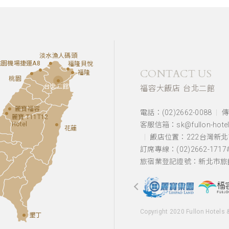
淡水漁人碼頭
桃園機場捷運A8
福隆貝悅
CONTACT US
福隆
桃園
台北二館
福容大飯店 台北二館
麗寶福容
電話：(02)2662-0088
傳
麗寶 T11T12
Hotel
客服信箱：sk@fullon-hotel
花蓮
飯店位置：
222台灣新
訂席專線：(02)2662-1717#
旅宿業登記證號：新北市旅館
Copyright 2020 Fullon Hotels 
墾丁