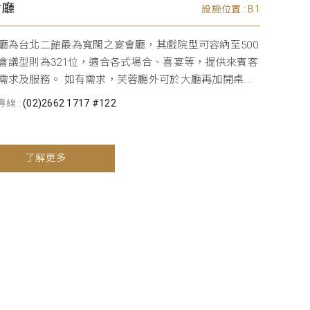
會廳
設施位置 : B1
廳為台北二館最為寬闊之宴會廳，其戲院型可容納至500
會議型則為321位，適合各式場合、喜宴等，提供來賓客
需求及服務。 如有需求，芙蓉廳外可於大廳再加開桌...
線 :
(02)2662 1717 #122
了解更多