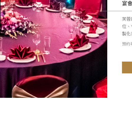
宴
芙蓉
位、
製化
預約專