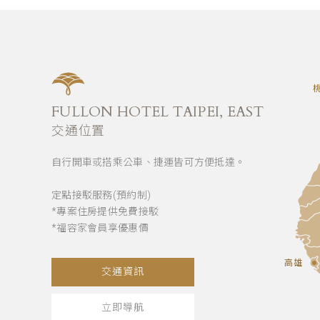
FULLON HOTEL TAIPEI, EAST
交通位置
自行開車或搭乘公車、捷運皆可方便抵達。
定點接駁服務(預約制)
*專案住房提供免費接駁
*福容家會員享優惠價
高雄
交通資訊
立即導航