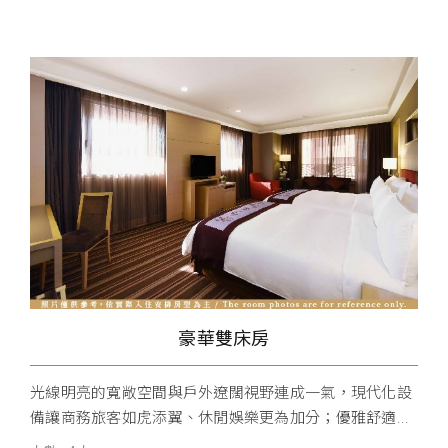
豪華雙床房
光線明亮的寬敞空間與戶外遼闊視野連成一氣，現代化設
備讓商務旅客如虎添翼、休閒娛樂更為加分；優雅舒適...