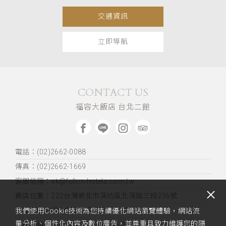
交通資訊
立即導航
CONTACT US
福容大飯店 台北二館
電話：(02)2662-0088
傳真：(02)2662-1669
客服信箱：sk@fullon-hotels.com.tw
飯店位置：
222台灣新北市深坑區北深路三段236號
訂席專線：(02)2662-1717#128/129
我們使用Cookie技術為您持續優化網站瀏覽體驗，網站流
量分析、個性化內容及數位廣告，並尊重且致力維護您的隱
訂房專線：(02)2662-1717 #182/183