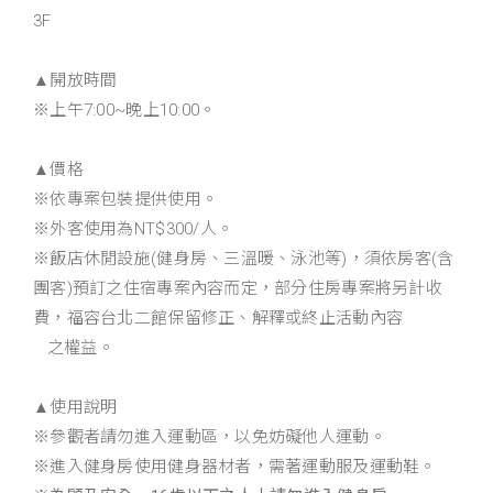
3F
▲開放時間
※上午7:00~晚上10:00。
▲價格
※依專案包裝提供使用。
※外客使用為NT$300/人。
※飯店休閒設施(健身房、三溫暖、泳池等)，須依房客(含
團客)預訂之住宿專案內容而定，部分住房專案將另計收
費，福容台北二館保留修正、解釋或終止活動內容
之權益。
▲使用說明
※參觀者請勿進入運動區，以免妨礙他人運動。
※進入健身房使用健身器材者，需著運動服及運動鞋。