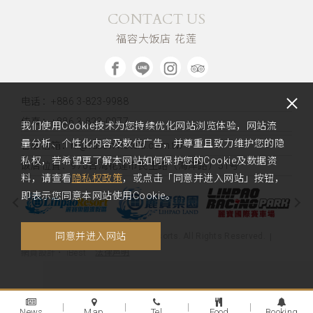
CONTACT US
福容大饭店 花莲
电话：+886 3-823-9988
传真：+886 3-823-0077
我们使用Cookie技术为您持续优化网站浏览体验，网站流
量分析、个性化内容及数位广告，并尊重且致力维护您的隐
客服信箱：hl@fullon-hotels.com.tw
私权，若希望更了解本网站如何保护您的Cookie及数据资
饭店位置：
970台湾花莲市民生路（海岸路）51号
料，请查看
隐私权政策
，或点击「同意并进入网站」按钮，
即表示您同意本网站使用Cookie。
同意并进入网站
Copyright 2020 Fullon Hotels & Resorts. All Rights Reserved.
法律声明
網頁設計
‧
iBest
News
Map
Tel
Food
Booking