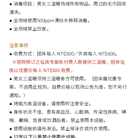
● 消毒项目：男女三温暖场域所有物品，用过的毛巾回收
清洗。
● 全场域使用500ppm漂白水稀释消毒。
● 全场域禁止饮食。
注意事项
● 收费方式：团体每人 NT$300／外宾每人 NT$600。
※官网预订之住房专案依付费人数提供三温暖，团体住
房以优惠价每人 NT$300 收费。
● 男女三温暖须持三温暖券方可使用。（团体属优惠专
案，不适用此规则，自费价格以现场公告为准，恕不另行
通知。）
● 烤箱为高温设备，请使用时注意安全。
● 身体状况不佳、患有高血压、心脏病、传染性疾病、哮
喘、癫痫、饱食或饮酒后者，禁止使用本设施。
● 使用设施前请先淋浴。禁止穿泳衣或内衣使用。
● 12岁以下儿童禁止使用此设施。