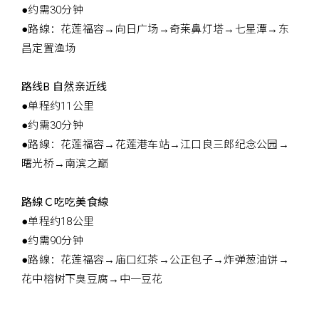
●约需30分钟
●路線：花莲福容→向日广场→奇莱鼻灯塔→七星潭→东
昌定置渔场
路线B 自然亲近线
●单程约11公里
●约需30分钟
●路線：花莲福容→花莲港车站→江口良三郎纪念公园→
曙光桥→南滨之巅
路線Ｃ吃吃美食線
●单程约18公里
●约需90分钟
●路線：花莲福容→庙口红茶→公正包子→炸弹葱油饼→
花中榕树下臭豆腐→中一豆花