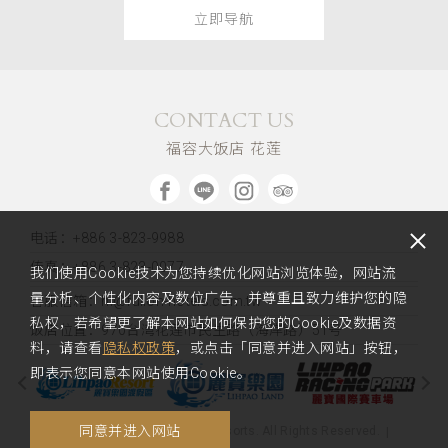
立即导航
CONTACT US
福容大饭店 花莲
电话：+886 3-823-9988
传真：+886 3-823-0077
我们使用Cookie技术为您持续优化网站浏览体验，网站流
量分析、个性化内容及数位广告，并尊重且致力维护您的隐
客服信箱：hl@fullon-hotels.com.tw
私权，若希望更了解本网站如何保护您的Cookie及数据资
饭店位置：
970台湾花莲市民生路（海岸路）51号
料，请查看
隐私权政策
，或点击「同意并进入网站」按钮，
即表示您同意本网站使用Cookie。
同意并进入网站
Copyright 2020 Fullon Hotels & Resorts. All Rights Reserved.