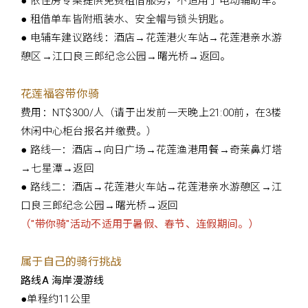
● 依住房专案提供免费租借服务，不适用于电动辅助车。
● 租借单车皆附瓶装水、安全帽与锁头钥匙。
● 电辅车建议路线：酒店→花莲港火车站→花莲港亲水游
憩区→江口良三郎纪念公园→曙光桥→返回。
花莲福容带你骑
费用：NT$300/人（请于出发前一天晚上21:00前，在3楼
休闲中心柜台报名并缴费。）
● 路线一：酒店→向日广场→花莲渔港用餐→奇莱鼻灯塔
→七星潭→返回
● 路线二：酒店→花莲港火车站→花莲港亲水游憩区→江
口良三郎纪念公园→曙光桥→返回
（"带你骑"活动不适用于暑假、春节、连假期间。）
属于自己的骑行挑战
路线A 海岸漫游线
●单程约11公里