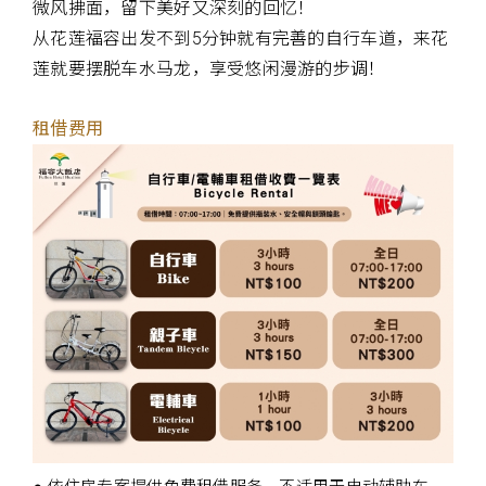
微风拂面，留下美好又深刻的回忆！
从花莲福容出发不到5分钟就有完善的自行车道，来花
莲就要摆脱车水马龙，享受悠闲漫游的步调！
租借费用