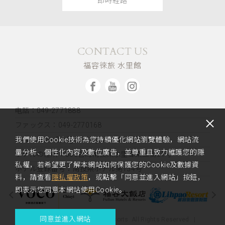
即時経路
CONTACT US
福容徠旅 水里館
电話：049-2771888
ファックス：049-2770168
Email：rsvn2_sl@fullon-poshtels.com.tw
我們使用Cookie技術為您持續優化網站瀏覽體驗，網站流
量分析、個性化內容及數位廣告，並尊重且致力維護您的隱
ホテルの住所：
553台湾南投県水里郷東三街51号
私權，若希望更了解本網站如何保護您的Cookie及數據資
ホテル登録番号：南投県ホテル第154号
料，請查看
隱私權政策
，或點擊「同意並進入網站」按鈕，
即表示您同意本網站使用Cookie。
同意並進入網站
Copyright 2023 Fullon Hotels & Resorts. All Rights Reserved.