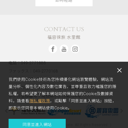
即時経路
CONTACT US
福容徠旅 水里館
电話：049-2771888
ファックス：049-2770168
Email：rsvn2_sl@fullon-poshtels.com.tw
我們使用Cookie技術為您持續優化網站瀏覽體驗，網站流
量分析、個性化內容及數位廣告，並尊重且致力維護您的隱
ホテルの住所：
553台湾南投県水里郷東三街51号
私權，若希望更了解本網站如何保護您的Cookie及數據資
ホテル登録番号：南投県ホテル第154号
料，請查看
隱私權政策
，或點擊「同意並進入網站」按鈕，
即表示您同意本網站使用Cookie。
同意並進入網站
Copyright 2023 Fullon Hotels & Resorts. All Rights Reserved.