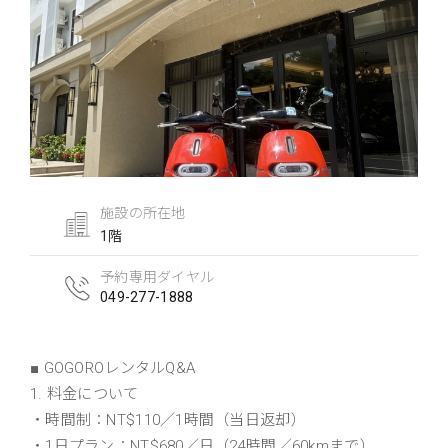
施設の所在地
1階
予約専用ダイヤル
049-277-1888
■ GOGOROレンタルQ&A
1. 料金について
・時間制：NT$110／1時間（当日返却）
・1日プラン：NT$680／日（24時間／60kmまで）