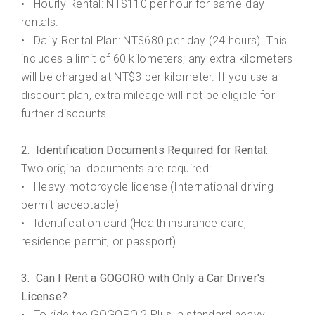
• Hourly Rental: NT$110 per hour for same-day
rentals.
• Daily Rental Plan: NT$680 per day (24 hours). This
includes a limit of 60 kilometers; any extra kilometers
will be charged at NT$3 per kilometer. If you use a
discount plan, extra mileage will not be eligible for
further discounts.
2. Identification Documents Required for Rental:
Two original documents are required:
Heavy motorcycle license (International driving
•
permit acceptable)
Identification card (Health insurance card,
•
residence permit, or passport)
3. Can I Rent a GOGORO with Only a Car Driver's
License?
• To ride the GOGORO 2 Plus, a standard heavy