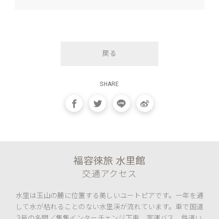
戻る
SHARE
福容徠旅 水里館
交通アクセス
水里は玉山の麓に位置する美しいユートピアです。一年を通
して水が枯れることのない水里渓が流れています。車で国道
3号の名間／集集インターチェンジ下車、客運バス、鉄道い