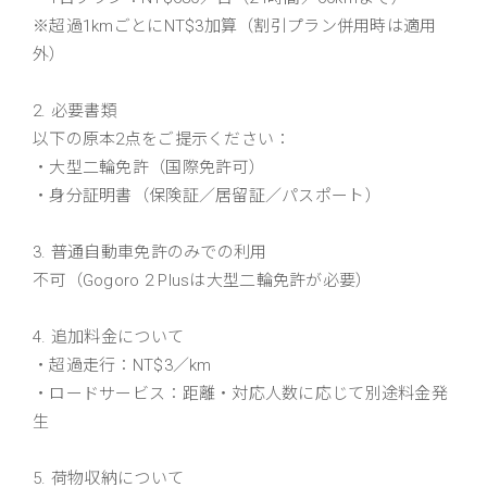
※超過1kmごとにNT$3加算（割引プラン併用時は適用
外）
2. 必要書類
以下の原本2点をご提示ください：
・大型二輪免許（国際免許可）
・身分証明書（保険証／居留証／パスポート）
3. 普通自動車免許のみでの利用
不可（Gogoro 2 Plusは大型二輪免許が必要）
4. 追加料金について
・超過走行：NT$3／km
・ロードサービス：距離・対応人数に応じて別途料金発
生
5. 荷物収納について