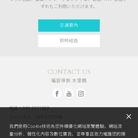
ずれもご利用いただけます。
交通案內
即時経路
CONTACT US
福容徠旅 水里館
电話：049-2771888
ファックス：049-2770168
Email：rsvn2_sl@fullon-poshtels.com.tw
我們使用Cookie技術為您持續優化網站瀏覽體驗，網站流
量分析、個性化內容及數位廣告，並尊重且致力維護您的隱
ホテルの住所：
553台湾南投県水里郷東三街51号