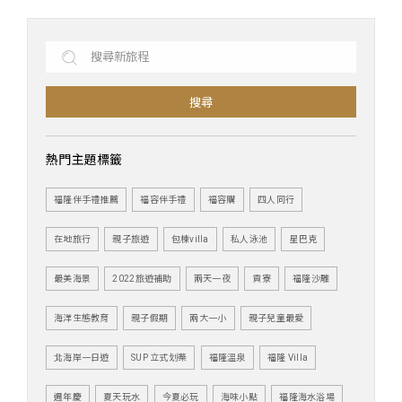
搜尋
熱門主題標籤
福隆伴手禮推薦
福容伴手禮
福容購
四人同行
在地旅行
親子旅遊
包棟villa
私人泳池
星巴克
最美海景
2022旅遊補助
兩天一夜
貢寮
福隆沙雕
海洋生態教育
親子假期
兩大一小
親子兒童最愛
北海岸一日遊
SUP 立式划槳
福隆溫泉
福隆 Villa
週年慶
夏天玩水
今夏必玩
海味小點
福隆海水浴場