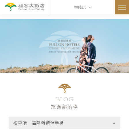
ns
福隆店
BLOG
旅遊部落格
福容購－福隆精選伴手禮