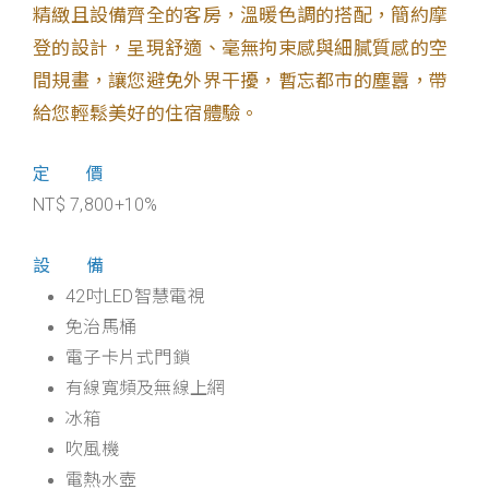
精緻且設備齊全的客房，溫暖色調的搭配，簡約摩
登的設計，呈現舒適、毫無拘束感與細膩質感的空
間規畫，讓您避免外界干擾，暫忘都市的塵囂，帶
給您輕鬆美好的住宿體驗。
定 價
NT$ 7,800+10%
設 備
42吋LED智慧電視
免治馬桶
電子卡片式門鎖
有線寬頻及無線上網
冰箱
吹風機
電熱水壺