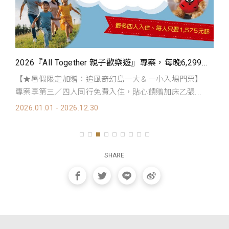
Planet 綠色永續環保愛地球』三天兩夜$8,800
2026『All Together 親子歡樂遊』專案，每晚6,299起～暑假限定加贈追風奇幻島門票！
【★暑假限定加贈：追風奇幻島一大＆一小入場門票】
有
專案享第三／四人同行免費入住，貼心饋贈加床乙張...
行
2026.01.01 - 2026.12.30
SHARE