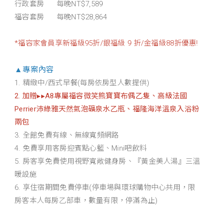
行政套房
每晚NT
$7,589
福容套房 每晚NT$28,864
*福容家會員享新福級95折/銀福級 9 折/金福級88折優惠!
▲專案內容
1. 精緻中/西式早餐(每房依房型人數提供)
2. 加贈
▸▸
A8專屬福容微笑熊寶寶布偶乙隻、
高級法國
Perrier沛綠雅天然氣泡礦泉水乙瓶
、福隆海洋溫泉入浴粉
兩包
3.
全館免費有線、無線寬頻網路
4.
免費享用客房迎賓點心籃、Mini吧飲料
5.
房客享免費使用視野寬敞健身房、『黃金美人湯』三溫
暖設施
6.
享住宿期間免費停車(停車場與環球購物中心共用，限
房客本人每房乙部車，數量有限，停滿為止)