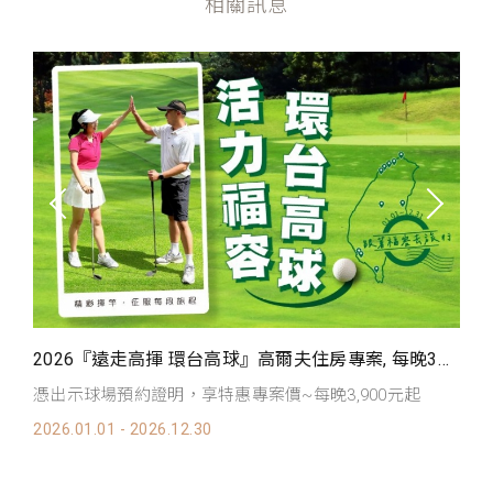
相關訊息
，每晚3,500元起 *週日至週五限定*
2026『遠走高揮 環台高球』高爾夫住房專案, 每晚3,900元起
軍
三
憑出示球場預約證明，享特惠專案價~每晚3,900元起
球
2026.01.01 - 2026.12.30
20