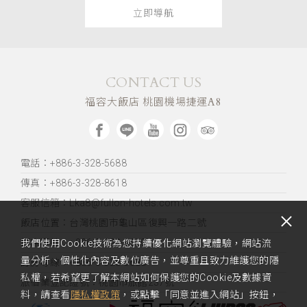
立即導航
CONTACT US
福容大飯店 桃園機場捷運A8
電話：+886-3-328-5688
傳真：+886-3-328-8618
客服信箱：Lka8@fullon-hotels.com.tw
飯店位置：
台灣桃園市龜山區復興一路二號
訂席專線：+886-3-328-8600
我們使用Cookie技術為您持續優化網站瀏覽體驗，網站流
量分析、個性化內容及數位廣告，並尊重且致力維護您的隱
訂房專線：+886-3-328-5688
私權，若希望更了解本網站如何保護您的Cookie及數據資
旅宿業登記證號：桃園市旅館237號
料，請查看
隱私權政策
，或點擊「同意並進入網站」按鈕，